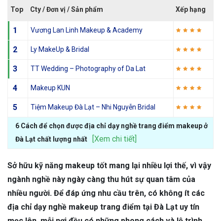
Top
Cty / Đơn vị / Sản phẩm
Xếp hạng
1
Vương Lan Linh Makeup & Academy
2
Ly MakeUp & Bridal
3
TT Wedding – Photography of Da Lat
4
Makeup KUN
5
Tiệm Makeup Đà Lạt – Nhi Nguyễn Bridal
6 Cách để chọn được địa chỉ dạy nghề trang điểm makeup ở
[Xem chi tiết]
Đà Lạt chất lượng nhất
Sở hữu kỹ năng makeup tốt mang lại nhiều lợi thế, vì vậy
ngành nghề này ngày càng thu hút sự quan tâm của
nhiều người. Để đáp ứng nhu cầu trên, có không ít các
địa chỉ dạy nghề makeup trang điểm tại Đà Lạt uy tín
mọc lên, mỗi nơi đều có những phong cách và lộ trình