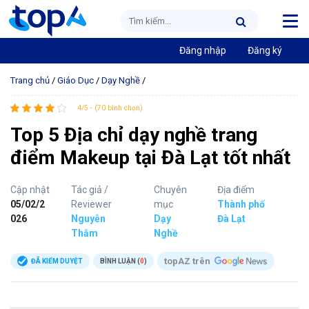
Đăng nhập
Đăng ký
Trang chủ
/
Giáo Dục
/
Dạy Nghề
/
4/5 - (70 bình chọn)
Top 5 Địa chỉ dạy nghề trang
điểm Makeup tại Đà Lạt tốt nhất
Cập nhật
Tác giả /
Chuyên
Địa điểm
05/02/2
Reviewer
mục
Thành phố
026
Nguyễn
Dạy
Đà Lạt
Thắm
Nghề
topAZ trên
ĐÃ KIỂM DUYỆT
BÌNH LUẬN (
0
)