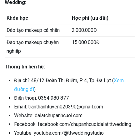
Wedding:
Khóa học
Học phí (ưu đãi)
Đào tạo makeup cá nhân
2.000.000Đ
Đào tạo makeup chuyên
15.000.000Đ
nghiệp
Thông tin liên hệ:
Địa chỉ: 48/12 Đoàn Thị Điểm, P. 4, Tp. Đà Lạt (
Xem
đường đi
)
Điện thoại: 0354 980 877
Email: tranthanhtuyen020390@gmail.com
Website: dalatchupanhcuoi.com
Facebook: facebook.com/chupanhcuoidalat.ttwedding
Youtube: youtube.com/@ttweddingstudio