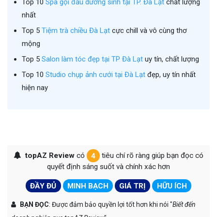
Top 10
Spa gội đầu dưỡng sinh tại TP. Đà Lạt
chất lượng
nhất
Top 5
Tiệm trà chiều Đà Lạt
cực chill và vô cùng thơ
mộng
Top 5
Salon làm tóc đẹp tại TP Đà Lạt
uy tín, chất lượng
Top 10
Studio chụp ảnh cưới tại Đà Lạt
đẹp, uy tín nhất
hiện nay
topAZ Review
có
4
tiêu chí rõ ràng giúp bạn đọc có
quyết định sáng suốt và chính xác hơn
ĐẦY ĐỦ
MINH BẠCH
GIÁ TRỊ
HỮU ÍCH
BẠN ĐỌC
: Được đảm bảo quyền lợi tốt hơn khi nói "
Biết đến