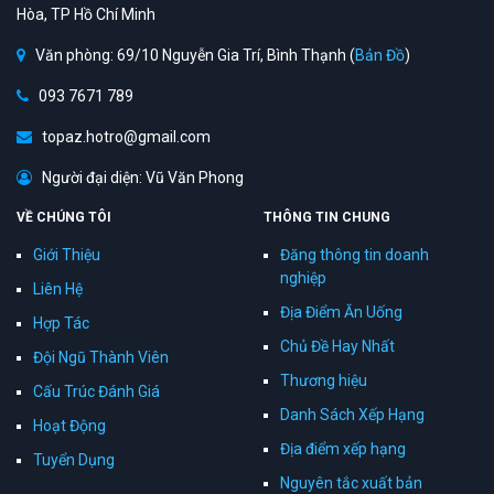
Hòa, TP Hồ Chí Minh
Văn phòng: 69/10 Nguyễn Gia Trí, Bình Thạnh (
Bản Đồ
)
093 7671 789
topaz.hotro@gmail.com
Người đại diện: Vũ Văn Phong
VỀ CHÚNG TÔI
THÔNG TIN CHUNG
Giới Thiệu
Đăng thông tin doanh
nghiệp
Liên Hệ
Địa Điểm Ăn Uống
Hợp Tác
Chủ Đề Hay Nhất
Đội Ngũ Thành Viên
Thương hiệu
Cấu Trúc Đánh Giá
Danh Sách Xếp Hạng
Hoạt Động
Địa điểm xếp hạng
Tuyển Dụng
Nguyên tắc xuất bản