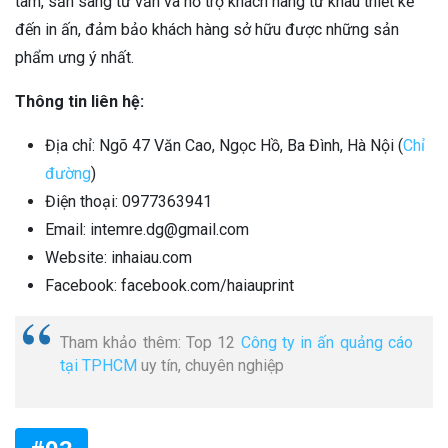
tâm, sẵn sàng tư vấn và hỗ trợ khách hàng từ khâu thiết kế
đến in ấn, đảm bảo khách hàng sở hữu được những sản
phẩm ưng ý nhất.
Thông tin liên hệ:
Địa chỉ: Ngõ 47 Văn Cao, Ngọc Hồ, Ba Đình, Hà Nội (
Chỉ
đường
)
Điện thoại: 0977363941
Email: intemre.dg@gmail.com
Website: inhaiau.com
Facebook: facebook.com/haiauprint
Tham khảo thêm: Top 12
Công ty in ấn quảng cáo
tại TPHCM
uy tín, chuyên nghiệp