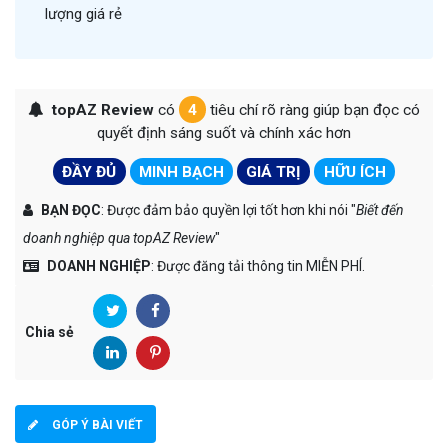
lượng giá rẻ
topAZ Review
có
4
tiêu chí rõ ràng giúp bạn đọc có
quyết định sáng suốt và chính xác hơn
ĐẦY ĐỦ
MINH BẠCH
GIÁ TRỊ
HỮU ÍCH
BẠN ĐỌC
: Được đảm bảo quyền lợi tốt hơn khi nói "
Biết đến
doanh nghiệp qua topAZ Review
"
DOANH NGHIỆP
: Được đăng tải thông tin MIỄN PHÍ.
Chia sẻ
GÓP Ý BÀI VIẾT