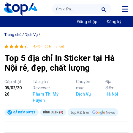
Đăng nhập
Đăng ký
Trang chủ
/
Dịch Vụ
/
4.4/5 - (60 bình chọn)
Top 5 địa chỉ In Sticker tại Hà
Nội rẻ, đẹp, chất lượng
Cập nhật
Tác giả /
Chuyên
Địa
05/02/20
Reviewer
mục
điểm
26
Phạm Thị Mỹ
Dịch Vụ
Hà Nội
Huyền
topAZ trên
ĐÃ KIỂM DUYỆT
BÌNH LUẬN (
0
)