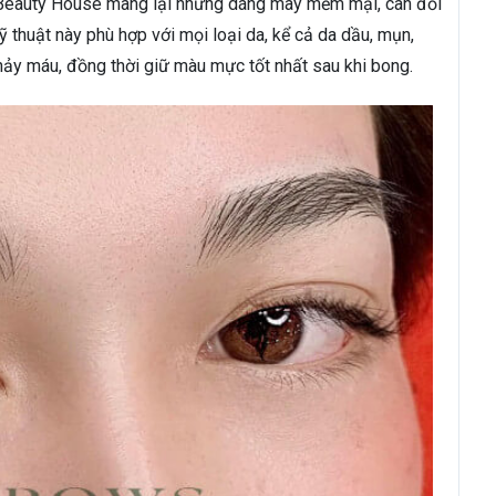
ên Beauty House mang lại những dáng mày mềm mại, cân đối
Kỹ thuật này phù hợp với mọi loại da, kể cả da dầu, mụn,
hảy máu, đồng thời giữ màu mực tốt nhất sau khi bong.