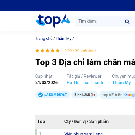
Trang chủ
/
Thẩm Mỹ
/
4.7/5 - (61 bình chọn)
Top 3 Địa chỉ làm chân mà
Cập nhật
Tác giả / Reviewer
Chuyên mụ
21/03/2026
Hà Thị Thái Thanh
Thẩm Mỹ
topAZ trên
ĐÃ KIỂM DUYỆT
BÌNH LUẬN (
0
)
Top
Cty / Đơn vị / Sản phẩm
1
Viện phun xăm Lenci