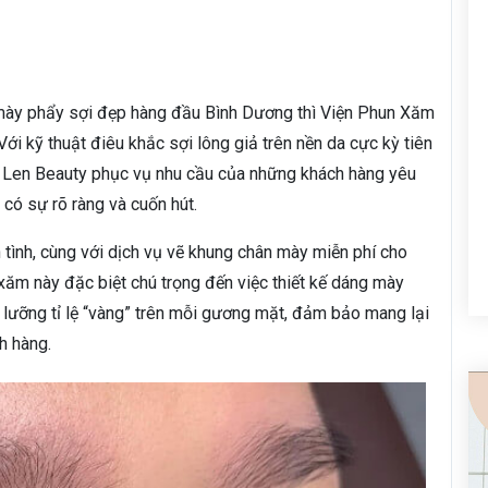
 mày phẩy sợi đẹp hàng đầu Bình Dương thì Viện Phun Xăm
ới kỹ thuật điêu khắc sợi lông giả trên nền da cực kỳ tiên
i, Len Beauty phục vụ nhu cầu của những khách hàng yêu
có sự rõ ràng và cuốn hút.
 tình, cùng với dịch vụ vẽ khung chân mày miễn phí cho
xăm này đặc biệt chú trọng đến việc thiết kế dáng mày
 lưỡng tỉ lệ “vàng” trên mỗi gương mặt, đảm bảo mang lại
h hàng.