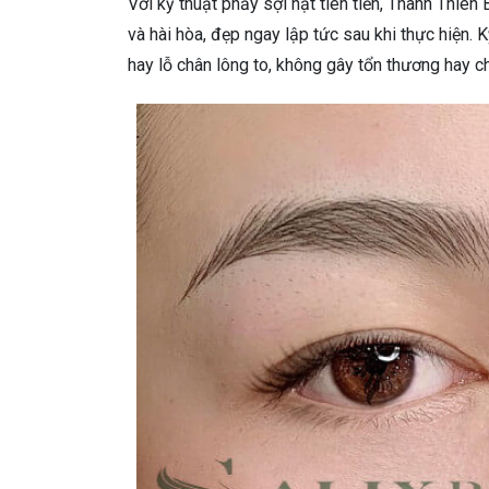
Với kỹ thuật phẩy sợi hạt tiên tiến, Thanh Thi
và hài hòa, đẹp ngay lập tức sau khi thực hiện. 
hay lỗ chân lông to, không gây tổn thương hay c