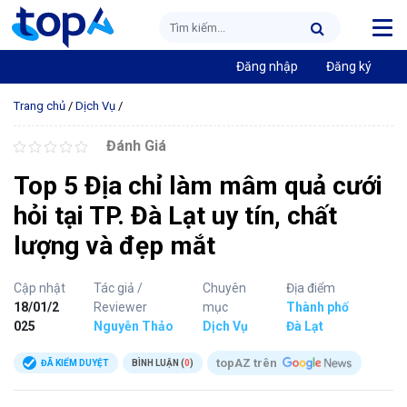
Đăng nhập
Đăng ký
Trang chủ
/
Dịch Vụ
/
Đánh Giá
Top 5 Địa chỉ làm mâm quả cưới
hỏi tại TP. Đà Lạt uy tín, chất
lượng và đẹp mắt
Cập nhật
Tác giả /
Chuyên
Địa điểm
18/01/2
Reviewer
mục
Thành phố
025
Nguyễn Thảo
Dịch Vụ
Đà Lạt
topAZ trên
ĐÃ KIỂM DUYỆT
BÌNH LUẬN (
0
)