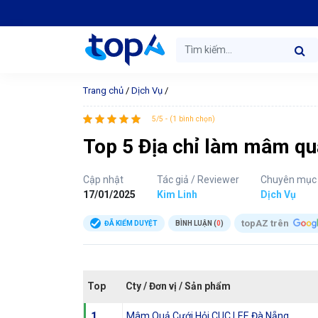
Trang chủ
/
Dịch Vụ
/
5/5 - (1 bình chọn)
Top 5 Địa chỉ làm mâm quả
Cập nhật
Tác giả / Reviewer
Chuyên mục
17/01/2025
Kim Linh
Dịch Vụ
topAZ trên
ĐÃ KIỂM DUYỆT
BÌNH LUẬN (
0
)
Top
Cty / Đơn vị / Sản phẩm
1
Mâm Quả Cưới Hỏi CUC LEE Đà Nẵng