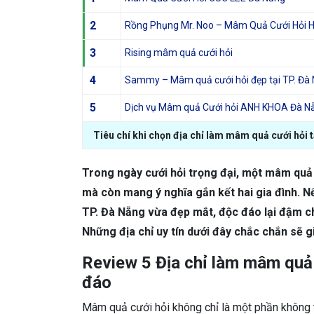
2
Rồng Phụng Mr. Noo – Mâm Quả Cưới Hỏi H
3
Rising mâm quả cưới hỏi
4
Sammy – Mâm quả cưới hỏi đẹp tại TP. Đà
5
Dịch vụ Mâm quả Cưới hỏi ANH KHOA Đà N
Tiêu chí khi chọn địa chỉ làm mâm quả cưới hỏi 
Trong ngày cưới hỏi trọng đại, một mâm quả 
mà còn mang ý nghĩa gắn kết hai gia đình. N
TP. Đà Nẵng vừa đẹp mắt, độc đáo lại đậm ch
Những địa chỉ uy tín dưới đây chắc chắn sẽ g
Review 5 Địa chỉ làm mâm quả 
đáo
Mâm quả cưới hỏi không chỉ là một phần không t