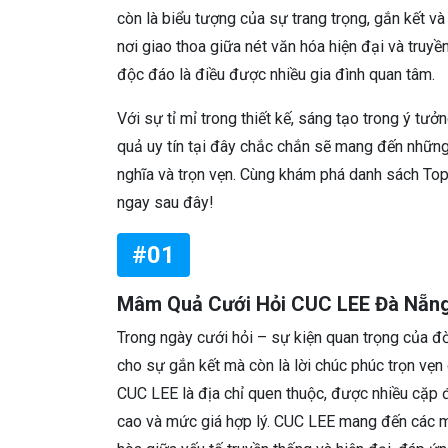
còn là biểu tượng của sự trang trọng, gắn kết v
nơi giao thoa giữa nét văn hóa hiện đại và truy
độc đáo là điều được nhiều gia đình quan tâm.
Với sự tỉ mỉ trong thiết kế, sáng tạo trong ý tư
quả uy tín tại đây chắc chắn sẽ mang đến những
nghĩa và trọn vẹn. Cùng khám phá danh sách To
ngay sau đây!
#01
Mâm Quả Cưới Hỏi CUC LEE Đà Nẵn
Trong ngày cưới hỏi – sự kiện quan trọng của đ
cho sự gắn kết mà còn là lời chúc phúc trọn vẹ
CUC LEE là địa chỉ quen thuộc, được nhiều cặp đ
cao và mức giá hợp lý. CUC LEE mang đến các mẫ