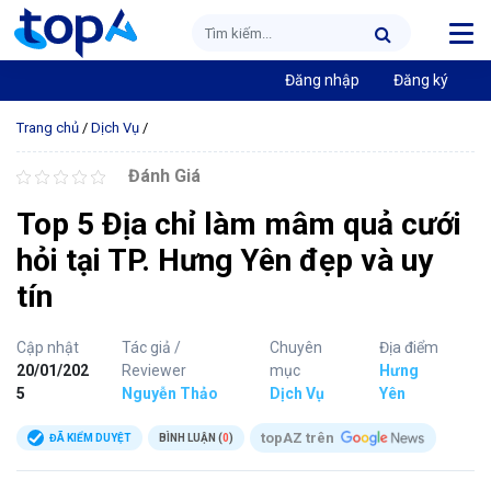
Đăng nhập
Đăng ký
Trang chủ
/
Dịch Vụ
/
Đánh Giá
Top 5 Địa chỉ làm mâm quả cưới
hỏi tại TP. Hưng Yên đẹp và uy
tín
Cập nhật
Tác giả /
Chuyên
Địa điểm
20/01/202
Reviewer
mục
Hưng
5
Nguyễn Thảo
Dịch Vụ
Yên
topAZ trên
ĐÃ KIỂM DUYỆT
BÌNH LUẬN (
0
)