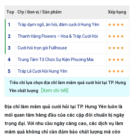
Top
Cty / Đơn vị / Sản phẩm
Xếp hạng
1
Tráp dạm ngõ, ăn hỏi, đám cưới ở Hưng Yên
2
Thanh Hằng Flowers – Hoa & Tráp Cưới Hỏi
3
Cưới hỏi trọn gói Fullhouse
4
Trung Tâm Tổ Chức Sự Kiện Phương Mai
5
Tráp Lễ Cưới Hỏi Hưng Yên
Tiêu chí lựa chọn địa chỉ làm mâm quả cưới hỏi tại TP. Hưng
[Xem chi tiết]
Yên chất lượng
Địa chỉ làm mâm quả cưới hỏi tại TP. Hưng Yên luôn là
mối quan tâm hàng đầu của các cặp đôi chuẩn bị ngày
trọng đại. Với nhu cầu ngày càng cao, các dịch vụ làm
mâm quả không chỉ cần đảm bảo chất lượng mà còn