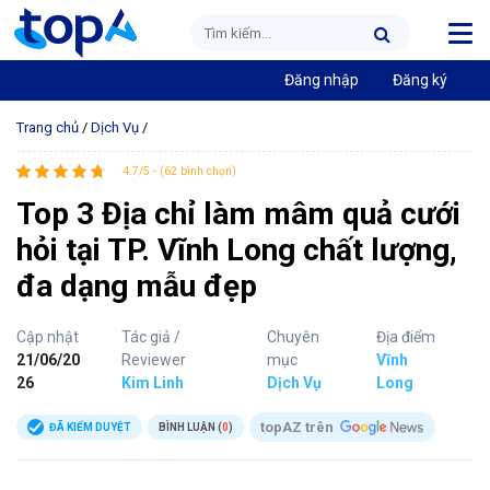
Đăng nhập
Đăng ký
Trang chủ
/
Dịch Vụ
/
4.7/5 - (62 bình chọn)
Top 3 Địa chỉ làm mâm quả cưới
hỏi tại TP. Vĩnh Long chất lượng,
đa dạng mẫu đẹp
Cập nhật
Tác giả /
Chuyên
Địa điểm
21/06/20
Reviewer
mục
Vĩnh
26
Kim Linh
Dịch Vụ
Long
topAZ trên
ĐÃ KIỂM DUYỆT
BÌNH LUẬN (
0
)