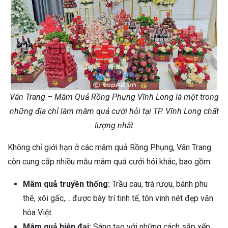
Vân Trang – Mâm Quả Rồng Phụng Vĩnh Long là một trong
những địa chỉ làm mâm quả cưới hỏi tại TP. Vĩnh Long chất
lượng nhất
Không chỉ giới hạn ở các mâm quả Rồng Phụng, Vân Trang
còn cung cấp nhiều mẫu mâm quả cưới hỏi khác, bao gồm:
Mâm quả truyền thống:
Trầu cau, trà rượu, bánh phu
thê, xôi gấc,… được bày trí tinh tế, tôn vinh nét đẹp văn
hóa Việt.
Mâm quả hiện đại:
Sáng tạo với những cách sắp xếp