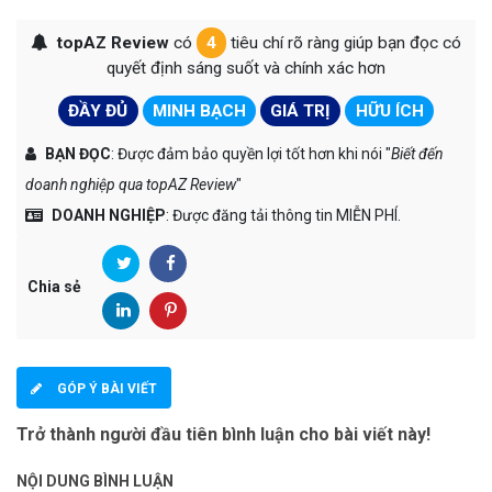
topAZ Review
có
4
tiêu chí rõ ràng giúp bạn đọc có
quyết định sáng suốt và chính xác hơn
ĐẦY ĐỦ
MINH BẠCH
GIÁ TRỊ
HỮU ÍCH
BẠN ĐỌC
: Được đảm bảo quyền lợi tốt hơn khi nói "
Biết đến
doanh nghiệp qua topAZ Review
"
DOANH NGHIỆP
: Được đăng tải thông tin MIỄN PHÍ.
Chia sẻ
GÓP Ý BÀI VIẾT
Trở thành người đầu tiên bình luận cho bài viết này!
NỘI DUNG BÌNH LUẬN