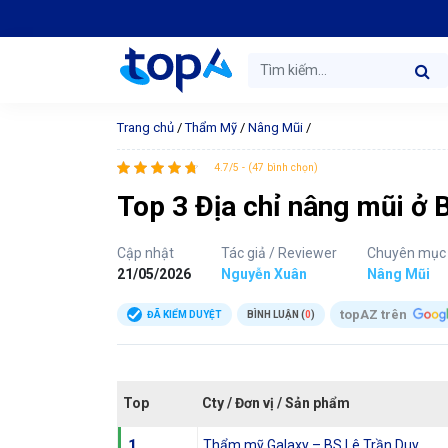
Trang chủ
/
Thẩm Mỹ
/
Nâng Mũi
/
4.7/5 - (47 bình chọn)
Top 3 Địa chỉ nâng mũi ở B
Cập nhật
Tác giả / Reviewer
Chuyên mục
21/05/2026
Nguyễn Xuân
Nâng Mũi
topAZ trên
ĐÃ KIỂM DUYỆT
BÌNH LUẬN (
0
)
Top
Cty / Đơn vị / Sản phẩm
1
Thẩm mỹ Galaxy – BS Lê Trần Duy