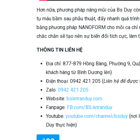
Hơn nữa, phương pháp nâng mũi của Bs Duy còn 
tụ máu bầm sau phẫu thuật, đẩy nhanh quá trình 
bằng phương pháp NANOFORM cho mỗi ca chỉ mất
chắc chắn sẽ tạo nên sự biến đổi tích cực, làm t
THÔNG TIN LIÊN HỆ
Địa chỉ: 877-879 Hồng Bàng, Phường 9, Qu
khách hàng từ Bình Dương lên)
Điện thoại: 0942 421 205 (
Liên hệ để được 
Zalo:
0942 421 205
Website:
bsletranduy.com
Fanpage:
FB.com/BS.letranduy
Youtube:
youtube.com/channel/bsduy
(nơi 
Duy thực hiện)