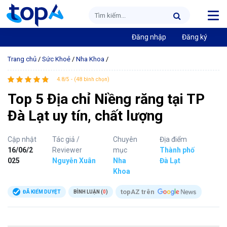
Đăng nhập
Đăng ký
Trang chủ
/
Sức Khoẻ
/
Nha Khoa
/
4.8/5 - (48 bình chọn)
Top 5 Địa chỉ Niềng răng tại TP
Đà Lạt uy tín, chất lượng
Cập nhật
Tác giả /
Chuyên
Địa điểm
16/06/2
Reviewer
mục
Thành phố
025
Nguyễn Xuân
Nha
Đà Lạt
Khoa
topAZ trên
ĐÃ KIỂM DUYỆT
BÌNH LUẬN (
0
)