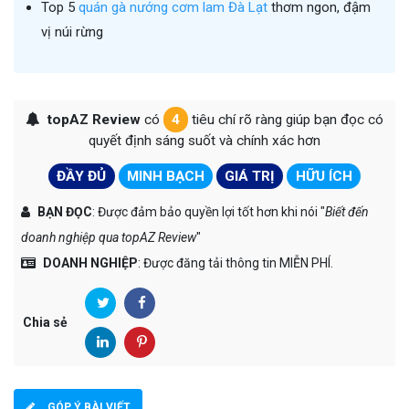
Top 5
quán gà nướng cơm lam Đà Lạt
thơm ngon, đậm
vị núi rừng
topAZ Review
có
4
tiêu chí rõ ràng giúp bạn đọc có
quyết định sáng suốt và chính xác hơn
ĐẦY ĐỦ
MINH BẠCH
GIÁ TRỊ
HỮU ÍCH
BẠN ĐỌC
: Được đảm bảo quyền lợi tốt hơn khi nói "
Biết đến
doanh nghiệp qua topAZ Review
"
DOANH NGHIỆP
: Được đăng tải thông tin MIỄN PHÍ.
Chia sẻ
GÓP Ý BÀI VIẾT