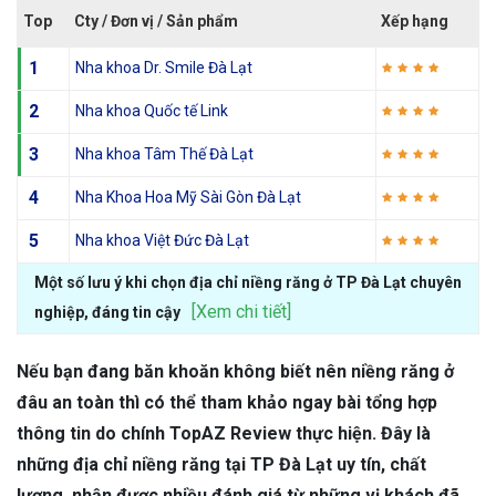
Top
Cty / Đơn vị / Sản phẩm
Xếp hạng
1
Nha khoa Dr. Smile Đà Lạt
2
Nha khoa Quốc tế Link
3
Nha khoa Tâm Thế Đà Lạt
4
Nha Khoa Hoa Mỹ Sài Gòn Đà Lạt
5
Nha khoa Việt Đức Đà Lạt
Một số lưu ý khi chọn địa chỉ niềng răng ở TP Đà Lạt chuyên
[Xem chi tiết]
nghiệp, đáng tin cậy
Nếu bạn đang băn khoăn không biết nên niềng răng ở
đâu an toàn thì có thể tham khảo ngay bài tổng hợp
thông tin do chính TopAZ Review thực hiện. Đây là
những địa chỉ niềng răng tại TP Đà Lạt uy tín, chất
lượng, nhận được nhiều đánh giá từ những vị khách đã