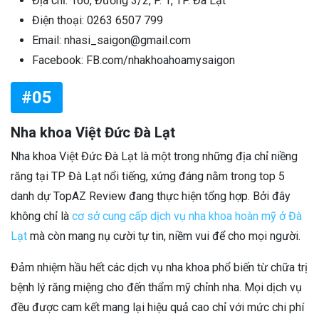
Địa chỉ: 160, Đường 3/2, P. 1, TP. Đà Lạt
Điện thoại: 0263 6507 799
Email: nhasi_saigon@gmail.com
Facebook: FB.com/nhakhoahoamysaigon
#05
Nha khoa Việt Đức Đà Lạt
Nha khoa Việt Đức Đà Lạt là một trong những địa chỉ niềng
răng tại TP Đà Lạt nổi tiếng, xứng đáng nằm trong top 5
danh dự TopAZ Review đang thực hiện tổng hợp. Bởi đây
không chỉ là
cơ sở cung cấp dịch vụ nha khoa hoàn mỹ ở Đà
Lạt
mà còn mang nụ cười tự tin, niềm vui để cho mọi người.
Đảm nhiệm hầu hết các dịch vụ nha khoa phổ biến từ chữa trị
bệnh lý răng miệng cho đến thẩm mỹ chỉnh nha. Mọi dịch vụ
đều được cam kết mang lại hiệu quả cao chỉ với mức chi phí