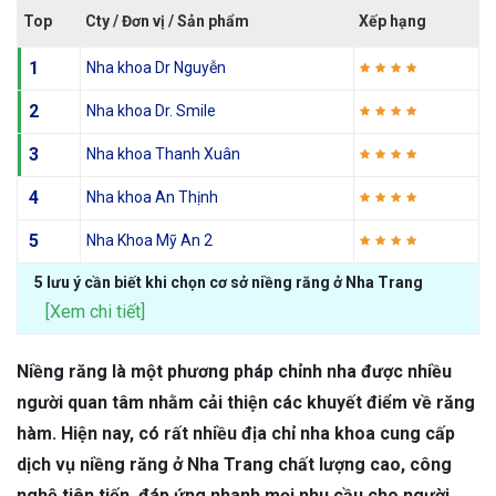
Top
Cty / Đơn vị / Sản phẩm
Xếp hạng
1
Nha khoa Dr Nguyễn
2
Nha khoa Dr. Smile
3
Nha khoa Thanh Xuân
4
Nha khoa An Thịnh
5
Nha Khoa Mỹ An 2
5 lưu ý cần biết khi chọn cơ sở niềng răng ở Nha Trang
[Xem chi tiết]
Niềng răng là một phương pháp chỉnh nha được nhiều
người quan tâm nhằm cải thiện các khuyết điểm về răng
hàm. Hiện nay, có rất nhiều địa chỉ nha khoa cung cấp
dịch vụ niềng răng ở Nha Trang chất lượng cao, công
nghệ tiên tiến, đáp ứng nhanh mọi nhu cầu cho người