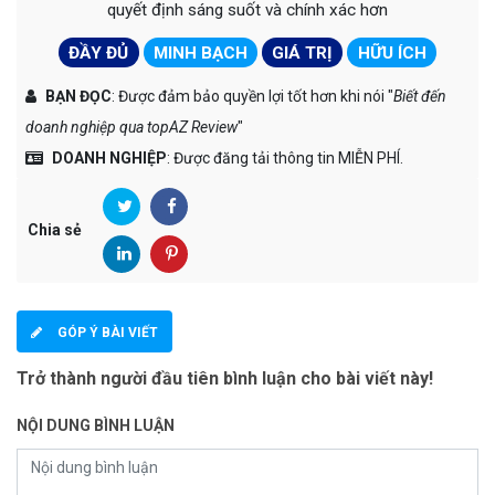
quyết định sáng suốt và chính xác hơn
ĐẦY ĐỦ
MINH BẠCH
GIÁ TRỊ
HỮU ÍCH
BẠN ĐỌC
: Được đảm bảo quyền lợi tốt hơn khi nói "
Biết đến
doanh nghiệp qua topAZ Review
"
DOANH NGHIỆP
: Được đăng tải thông tin MIỄN PHÍ.
Chia sẻ
GÓP Ý BÀI VIẾT
Trở thành người đầu tiên bình luận cho bài viết này!
NỘI DUNG BÌNH LUẬN