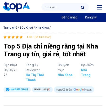
Đăng nhập
Đăng ký
Trang chủ
/
Sức Khoẻ
/
Nha Khoa
/
4.8/5 - (64 bình chọn)
Top 5 Địa chỉ niềng răng tại Nha
Trang uy tín, giá rẻ, tốt nhất
Cập nhật
Tác giả /
Chuyên
Địa điểm
05/05/20
Reviewer
mục
Nha
26
Hà Thị Thái
Nha Khoa
Trang
Thanh
topAZ trên
ĐÃ KIỂM DUYỆT
BÌNH LUẬN (
0
)