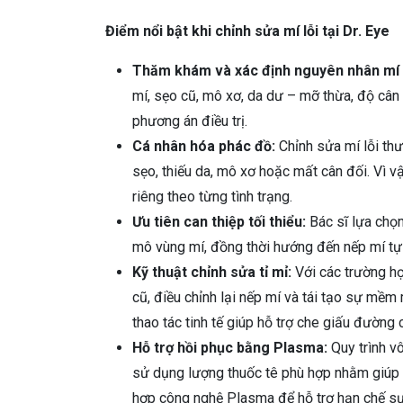
Điểm nổi bật khi chỉnh sửa mí lỗi tại Dr. Eye
Thăm khám và xác định nguyên nhân mí 
mí, sẹo cũ, mô xơ, da dư – mỡ thừa, độ cân
phương án điều trị.
Cá nhân hóa phác đồ:
Chỉnh sửa mí lỗi th
sẹo, thiếu da, mô xơ hoặc mất cân đối. Vì v
riêng theo từng tình trạng.
Ưu tiên can thiệp tối thiểu:
Bác sĩ lựa chọ
mô vùng mí, đồng thời hướng đến nếp mí tự 
Kỹ thuật chỉnh sửa tỉ mỉ:
Với các trường hợ
cũ, điều chỉnh lại nếp mí và tái tạo sự mề
thao tác tinh tế giúp hỗ trợ che giấu đường 
Hỗ trợ hồi phục bằng Plasma:
Quy trình vô
sử dụng lượng thuốc tê phù hợp nhằm giúp kh
hợp công nghệ Plasma để hỗ trợ hạn chế sư