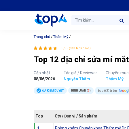
Trang chủ
/
Thẩm Mỹ
/
5/5 - (313 bình chọn)
Top 12 địa chỉ sửa mí mắ
Cập nhật
Tác giả / Reviewer
Chuyên mục
08/06/2026
Nguyễn Thắm
Thẩm Mỹ
topAZ trên
ĐÃ KIỂM DUYỆT
BÌNH LUẬN (
0
)
Top
Cty / Đơn vị / Sản phẩm
1
Phòng khám Chuyên khoa Thẩm mỹ Dr. 