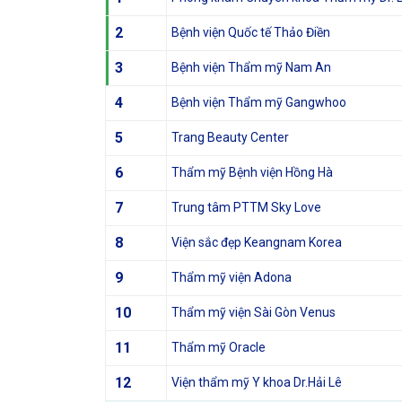
2
Bệnh viện Quốc tế Thảo Điền
3
Bệnh viện Thẩm mỹ Nam An
4
Bệnh viện Thẩm mỹ Gangwhoo
5
Trang Beauty Center
6
Thẩm mỹ Bệnh viện Hồng Hà
7
Trung tâm PTTM Sky Love
8
Viện sắc đẹp Keangnam Korea
9
Thẩm mỹ viện Adona
10
Thẩm mỹ viện Sài Gòn Venus
11
Thẩm mỹ Oracle
12
Viện thẩm mỹ Y khoa Dr.Hải Lê