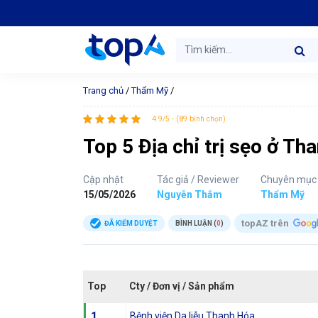
Trang chủ
/
Thẩm Mỹ
/
4.9/5 - (89 bình chọn)
Top 5 Địa chỉ trị sẹo ở Th
Cập nhật
Tác giả / Reviewer
Chuyên mục
15/05/2026
Nguyễn Thắm
Thẩm Mỹ
topAZ trên
ĐÃ KIỂM DUYỆT
BÌNH LUẬN (
0
)
Top
Cty / Đơn vị / Sản phẩm
1
Bệnh viện Da liễu Thanh Hóa