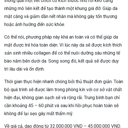
thông qua một vết chích có kích thước nhỏ rồi kéo căng
những mô liên kết để tạo thành một khung giá đỡ. Giúp da
mặt căng và giảm dần nết nhăn mà không gây tổn thương
hoặc ảnh hưởng đến sức khỏe.
Có thể nói, phương pháp này khá an toàn và có thể giúp da
mặt được trẻ hóa toàn diện. Vì lúc này da sẽ được kích thích
sản sinh nhiều collagen để có thể nuôi dưỡng sâu những tế
bào nằm bên dưới da. Song song đó, kết quả sẽ được duy
trì lâu dài và ổn định.
Thời gian thực hiện nhanh chóng bởi thủ thuật đơn giản. Toàn
bộ quá trình sẽ được làm trong phòng kín với cơ sở vật chất
hiện đại, không gian sạch sẽ và rộng rãi. Trung bình bạn chỉ
cần khoảng 45 – 60 phút và sau khi hồi phục hoàn toàn sẽ
không để lại sẹo gây mất thẩm mỹ.
Về giá cả, dao động từ 32.000.000 VND – 45.000.000 VND.