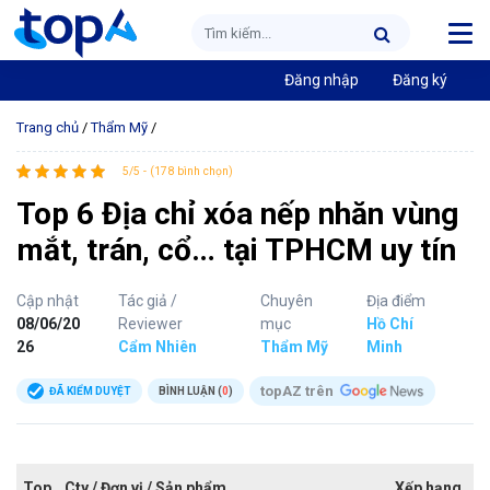
Đăng nhập
Đăng ký
Trang chủ
/
Thẩm Mỹ
/
5/5 - (178 bình chọn)
Top 6 Địa chỉ xóa nếp nhăn vùng
mắt, trán, cổ… tại TPHCM uy tín
Cập nhật
Tác giả /
Chuyên
Địa điểm
08/06/20
Reviewer
mục
Hồ Chí
26
Cẩm Nhiên
Thẩm Mỹ
Minh
topAZ trên
ĐÃ KIỂM DUYỆT
BÌNH LUẬN (
0
)
Top
Cty / Đơn vị / Sản phẩm
Xếp hạng