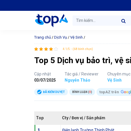
Trang chủ
/
Dịch Vụ
/
Vệ Sinh
/
4.1/5 - (68 bình chọn)
Top 5 Dịch vụ bảo trì, vệ s
Cập nhật
Tác giả / Reviewer
Chuyên mục
03/07/2025
Nguyễn Thảo
Vệ Sinh
topAZ trên
ĐÃ KIỂM DUYỆT
BÌNH LUẬN (
0
)
Top
Cty / Đơn vị / Sản phẩm
1
Điện lạnh Trường Thịnh Phát