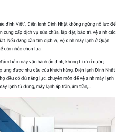
a đình Việt”, Điện lạnh Đình Nhật không ngừng nỗ lực để
n cung cấp dịch vụ sửa chữa, lắp đặt, bảo trì, vệ sinh các
giặt. Nếu đang cần tìm dịch vụ vệ sinh máy lạnh ở Quận
hể cân nhắc chọn lựa.
ể đảm bảo máy vận hành ổn định, không bị rò rỉ nước,
áp ứng được nhu cầu của khách hàng, Điện lạnh Đình Nhật
 thợ đều có đủ năng lực, chuyên môn để vệ sinh máy lạnh
áy lạnh tủ đứng, máy lạnh áp trần, âm trần,…