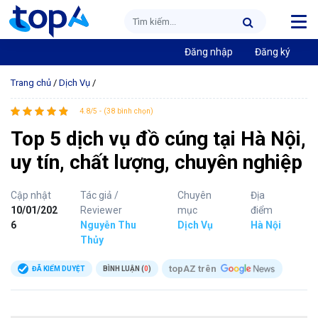
Đăng nhập
Đăng ký
Trang chủ
/
Dịch Vụ
/
4.8/5 - (38 bình chọn)
Top 5 dịch vụ đồ cúng tại Hà Nội,
uy tín, chất lượng, chuyên nghiệp
Cập nhật
Tác giả /
Chuyên
Địa
10/01/202
Reviewer
mục
điểm
6
Nguyễn Thu
Dịch Vụ
Hà Nội
Thủy
topAZ trên
ĐÃ KIỂM DUYỆT
BÌNH LUẬN (
0
)