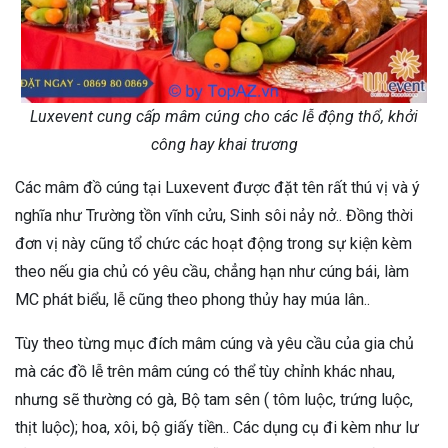
Luxevent cung cấp mâm cúng cho các lễ động thổ, khởi
công hay khai trương
Các mâm đồ cúng tại Luxevent được đặt tên rất thú vị và ý
nghĩa như Trường tồn vĩnh cửu, Sinh sôi nảy nở.. Đồng thời
đơn vị này cũng tổ chức các hoạt động trong sự kiện kèm
theo nếu gia chủ có yêu cầu, chẳng hạn như cúng bái, làm
MC phát biểu, lễ cũng theo phong thủy hay múa lân..
Tùy theo từng mục đích mâm cúng và yêu cầu của gia chủ
mà các đồ lễ trên mâm cúng có thể tùy chỉnh khác nhau,
nhưng sẽ thường có gà, Bộ tam sên ( tôm luộc, trứng luộc,
thịt luộc); hoa, xôi, bộ giấy tiền.. Các dụng cụ đi kèm như lư