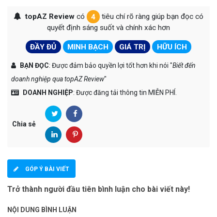
topAZ Review
có
4
tiêu chí rõ ràng giúp bạn đọc có
quyết định sáng suốt và chính xác hơn
ĐẦY ĐỦ
MINH BẠCH
GIÁ TRỊ
HỮU ÍCH
BẠN ĐỌC
: Được đảm bảo quyền lợi tốt hơn khi nói "
Biết đến
doanh nghiệp qua topAZ Review
"
DOANH NGHIỆP
: Được đăng tải thông tin MIỄN PHÍ.
Chia sẻ
GÓP Ý BÀI VIẾT
Trở thành người đầu tiên bình luận cho bài viết này!
NỘI DUNG BÌNH LUẬN