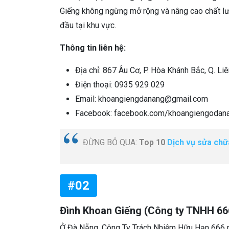
Giếng không ngừng mở rộng và nâng cao chất lượ
đầu tại khu vực.
Thông tin liên hệ:
Địa chỉ: 867 Âu Cơ, P. Hòa Khánh Bắc, Q. Li
Điện thoại: 0935 929 029
Email: khoangiengdanang@gmail.com
Facebook: facebook.com/khoangiengodan
ĐỪNG BỎ QUA:
Top 10
Dịch vụ sửa chữ
#02
Đình Khoan Giếng (Công ty TNHH 66
Ở Đà Nẵng, Công Ty Trách Nhiệm Hữu Hạn 666 nổ