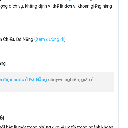
ng dịch vụ, khẳng định vị thế là đơn vị khoan giếng hàng
ên Chiểu, Đà Nẵng (
Xem đường đi
)
ang
a điện nước ở Đà Nẵng
chuyên nghiệp, giá rẻ
6)
i bật là một trong những đơn vị uy tín trong ngành khoan