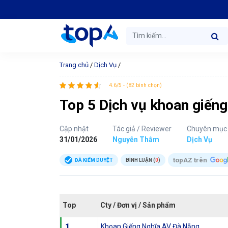
Trang chủ
/
Dịch Vụ
/
4.6/5 - (82 bình chọn)
Top 5 Dịch vụ khoan giếng 
Cập nhật
Tác giả / Reviewer
Chuyên mục
31/01/2026
Nguyễn Thắm
Dịch Vụ
topAZ trên
ĐÃ KIỂM DUYỆT
BÌNH LUẬN (
0
)
Top
Cty / Đơn vị / Sản phẩm
1
Khoan Giếng Nghĩa AV Đà Nẵng