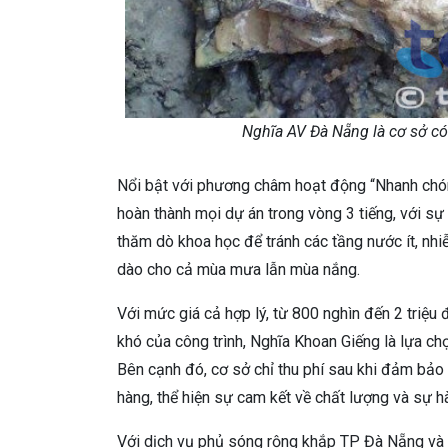
Nghĩa AV Đà Nẵng là cơ sở c
Nổi bật với phương châm hoạt động “Nhanh chón
hoàn thành mọi dự án trong vòng 3 tiếng, với s
thăm dò khoa học để tránh các tầng nước ít, n
dào cho cả mùa mưa lẫn mùa nắng.
Với mức giá cả hợp lý, từ 800 nghìn đến 2 triệu
khó của công trình, Nghĩa Khoan Giếng là lựa ch
Bên cạnh đó, cơ sở chỉ thu phí sau khi đảm bả
hàng, thể hiện sự cam kết về chất lượng và sự h
Với dịch vụ phủ sóng rộng khắp TP Đà Nẵng và 