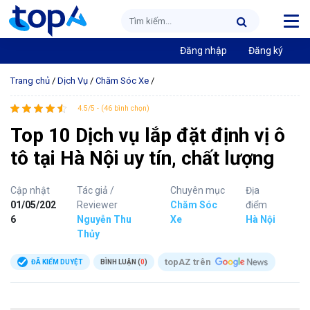
Đăng nhập
Đăng ký
Trang chủ
/
Dịch Vụ
/
Chăm Sóc Xe
/
4.5/5 - (46 bình chọn)
Top 10 Dịch vụ lắp đặt định vị ô
tô tại Hà Nội uy tín, chất lượng
Cập nhật
Tác giả /
Chuyên mục
Địa
01/05/202
Reviewer
Chăm Sóc
điểm
6
Nguyễn Thu
Xe
Hà Nội
Thủy
topAZ trên
ĐÃ KIỂM DUYỆT
BÌNH LUẬN (
0
)