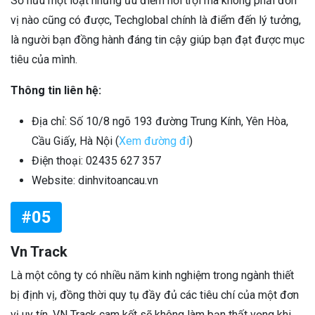
Sở hữu một loạt những ưu điểm nổi trội mà không phải đơn
vị nào cũng có được, Techglobal chính là điểm đến lý tưởng,
là người bạn đồng hành đáng tin cậy giúp bạn đạt được mục
tiêu của mình.
Thông tin liên hệ:
Địa chỉ: Số 10/8 ngõ 193 đường Trung Kính, Yên Hòa,
Cầu Giấy, Hà Nội (
Xem đường đi
)
Điện thoại:
02435 627 357
Website: dinhvitoancau.vn
#05
Vn Track
Là một công ty có nhiều năm kinh nghiệm trong ngành thiết
bị định vị, đồng thời quy tụ đầy đủ các tiêu chí của một đơn
vị uy tín, VN Track cam kết sẽ không làm bạn thất vọng khi