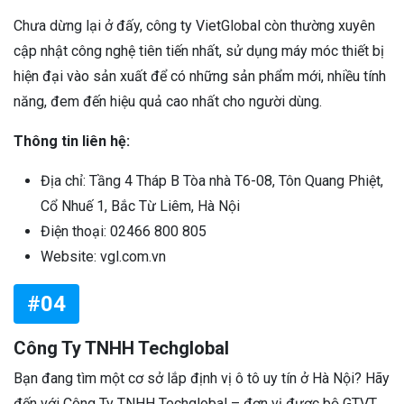
Chưa dừng lại ở đấy, công ty VietGlobal còn thường xuyên
cập nhật công nghệ tiên tiến nhất, sử dụng máy móc thiết bị
hiện đại vào sản xuất để có những sản phẩm mới, nhiều tính
năng, đem đến hiệu quả cao nhất cho người dùng.
Thông tin liên hệ:
Địa chỉ: Tầng 4 Tháp B Tòa nhà T6-08, Tôn Quang Phiệt,
Cổ Nhuế 1, Bắc Từ Liêm, Hà Nội
Điện thoại: 02466 800 805
Website: vgl.com.vn
#04
Công Ty TNHH Techglobal
Bạn đang tìm một cơ sở lắp định vị ô tô uy tín ở Hà Nội? Hãy
đến với Công Ty TNHH Techglobal – đơn vị được bộ GTVT