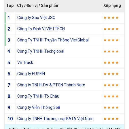
Top
Cty / Đơn vị / Sản phẩm
Xếp hạng
1
Công ty Sao Việt JSC
2
Công Ty Định Vị VIETTECH
3
Công Ty TNHH Truyền Thông VietGlobal
4
Công Ty TNHH Techglobal
5
Vn Track
6
Công ty EUPFIN
7
Công ty TNHH DV & PTCN Thành Nam
8
Công Ty TNHH Tô Châu
9
Công ty Viễn Thông 368
10
Công ty TNHH Thương mại KATA Việt Nam