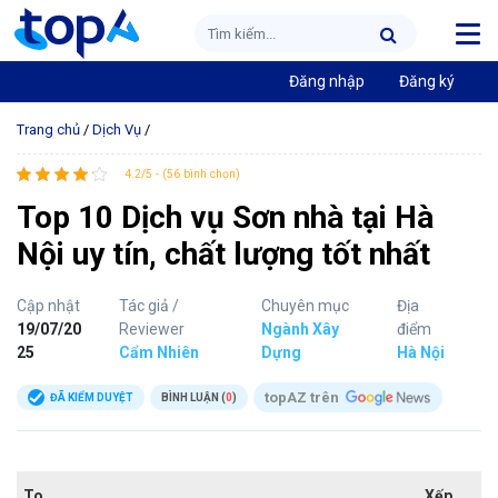
Đăng nhập
Đăng ký
Trang chủ
/
Dịch Vụ
/
4.2/5 - (56 bình chọn)
Top 10 Dịch vụ Sơn nhà tại Hà
Nội uy tín, chất lượng tốt nhất
Cập nhật
Tác giả /
Chuyên mục
Địa
19/07/20
Reviewer
Ngành Xây
điểm
25
Cẩm Nhiên
Dựng
Hà Nội
topAZ trên
ĐÃ KIỂM DUYỆT
BÌNH LUẬN (
0
)
To
Xếp