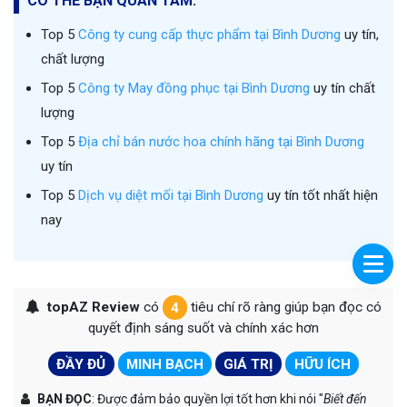
CÓ THỂ BẠN QUAN TÂM:
Top 5
Công ty cung cấp thực phẩm tại Bình Dương
uy tín,
chất lượng
Top 5
Công ty May đồng phục tại Bình Dương
uy tín chất
lượng
Top 5
Địa chỉ bán nước hoa chính hãng tại Bình Dương
uy tín
Top 5
Dịch vụ diệt mối tại Bình Dương
uy tín tốt nhất hiện
nay
topAZ Review
có
4
tiêu chí rõ ràng giúp bạn đọc có
quyết định sáng suốt và chính xác hơn
ĐẦY ĐỦ
MINH BẠCH
GIÁ TRỊ
HỮU ÍCH
BẠN ĐỌC
: Được đảm bảo quyền lợi tốt hơn khi nói "
Biết đến