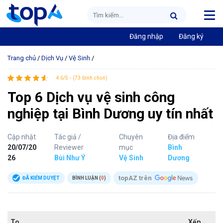
Đăng nhập
Đăng ký
Trang chủ
/
Dịch Vụ
/
Vệ Sinh
/
4.6/5 - (73 bình chọn)
Top 6 Dịch vụ vệ sinh công
nghiệp tại Bình Dương uy tín nhất
Cập nhật
Tác giả /
Chuyên
Địa điểm
20/07/20
Reviewer
mục
Bình
26
Bùi Như Ý
Vệ Sinh
Dương
topAZ trên
ĐÃ KIỂM DUYỆT
BÌNH LUẬN (
0
)
To
Xếp