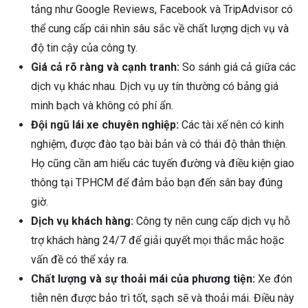
tảng như Google Reviews, Facebook và TripAdvisor có
thể cung cấp cái nhìn sâu sắc về chất lượng dịch vụ và
độ tin cậy của công ty.
Giá cả rõ ràng và cạnh tranh:
So sánh giá cả giữa các
dịch vụ khác nhau. Dịch vụ uy tín thường có bảng giá
minh bạch và không có phí ẩn.
Đội ngũ lái xe chuyên nghiệp:
Các tài xế nên có kinh
nghiệm, được đào tạo bài bản và có thái độ thân thiện.
Họ cũng cần am hiểu các tuyến đường và điều kiện giao
thông tại TPHCM để đảm bảo bạn đến sân bay đúng
giờ.
Dịch vụ khách hàng:
Công ty nên cung cấp dịch vụ hỗ
trợ khách hàng 24/7 để giải quyết mọi thắc mắc hoặc
vấn đề có thể xảy ra.
Chất lượng và sự thoải mái của phương tiện:
Xe đón
tiễn nên được bảo trì tốt, sạch sẽ và thoải mái. Điều này