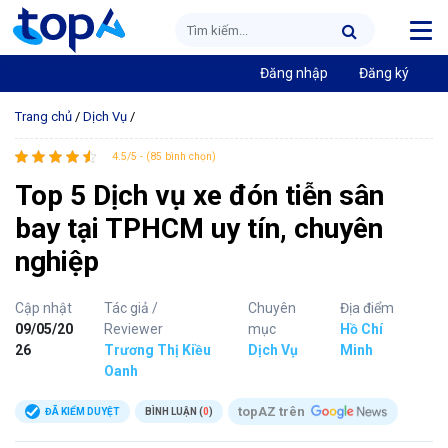
Đăng nhập
Đăng ký
Trang chủ
/
Dịch Vụ
/
4.5/5 - (85 bình chọn)
Top 5 Dịch vụ xe đón tiễn sân
bay tại TPHCM uy tín, chuyên
nghiệp
Cập nhật
Tác giả /
Chuyên
Địa điểm
09/05/20
Reviewer
mục
Hồ Chí
26
Trương Thị Kiều
Dịch Vụ
Minh
Oanh
topAZ trên
ĐÃ KIỂM DUYỆT
BÌNH LUẬN (
0
)