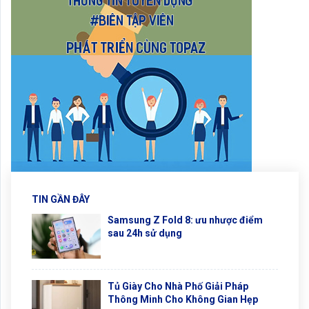
TIN GẦN ĐÂY
Samsung Z Fold 8: ưu nhược điểm
sau 24h sử dụng
Tủ Giày Cho Nhà Phố Giải Pháp
Thông Minh Cho Không Gian Hẹp