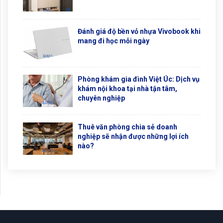
Đánh giá độ bền vỏ nhựa Vivobook khi
mang đi học mỗi ngày
Phòng khám gia đình Việt Úc: Dịch vụ
khám nội khoa tại nhà tận tâm,
chuyên nghiệp
Thuê văn phòng chia sẻ doanh
nghiệp sẽ nhận được những lợi ích
nào?