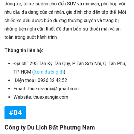
dòng xe, từ xe sedan cho đến SUV và minivan, phù hợp với
nhu cầu đa dạng của cá nhân, gia đình cho đến tập thể. Mỗi
chiếc xe đều được bảo dưỡng thường xuyên và trang bị
những tiện nghi cần thiết để đảm bảo sự thoải mái và an
toàn trong suốt hành trình.
Thông tin liên hệ:
Địa chỉ: 295 Tân Kỳ Tân Quý, P. Tân Sơn Nhì, Q. Tân Phú,
TP. HCM (
Xem đường đi
)
Điện thoại: 0926.32.42.52
Email: Thuexeangia@gmail.com
Website: thuexeangia.com
#04
Công ty Du Lịch Đất Phương Nam