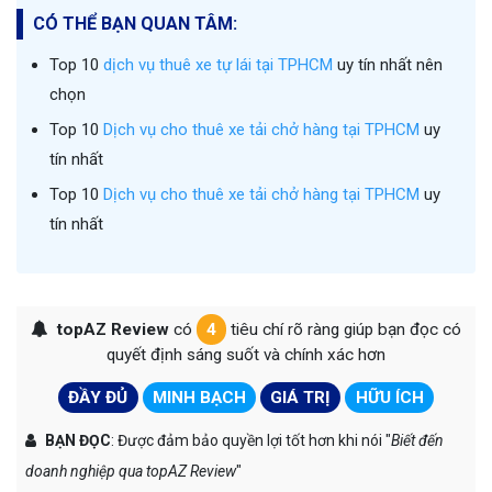
CÓ THỂ BẠN QUAN TÂM:
Top 10
dịch vụ thuê xe tự lái tại TPHCM
uy tín nhất nên
chọn
Top 10
Dịch vụ cho thuê xe tải chở hàng tại TPHCM
uy
tín nhất
Top 10
Dịch vụ cho thuê xe tải chở hàng tại TPHCM
uy
tín nhất
topAZ Review
có
4
tiêu chí rõ ràng giúp bạn đọc có
quyết định sáng suốt và chính xác hơn
ĐẦY ĐỦ
MINH BẠCH
GIÁ TRỊ
HỮU ÍCH
BẠN ĐỌC
: Được đảm bảo quyền lợi tốt hơn khi nói "
Biết đến
doanh nghiệp qua topAZ Review
"