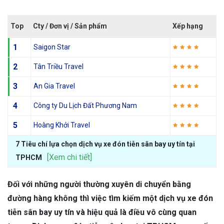
Top
Cty / Đơn vị / Sản phẩm
Xếp hạng
1
Saigon Star
2
Tân Triều Travel
3
An Gia Travel
4
Công ty Du Lịch Đất Phương Nam
5
Hoàng Khởi Travel
7 Tiêu chí lựa chọn dịch vụ xe đón tiễn sân bay uy tín tại
[Xem chi tiết]
TPHCM
Đối với những người thường xuyên di chuyển bằng
đường hàng không thì việc tìm kiếm một dịch vụ xe đón
tiễn sân bay uy tín và hiệu quả là điều vô cùng quan