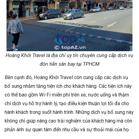
Hoàng Khởi Travel là địa chỉ uy tín chuyên cung cấp dịch vụ
đón tiễn sân bay tại TPHCM
Bên cạnh đó, Hoàng Khởi Travel còn cung cấp các dịch vụ
bổ sung nhằm tăng tiện ích cho khách hàng. Các tiện ích này
có thể bao gồm Wi-Fi miễn phí trên xe, nước uống và thậm
chí dịch vụ hỗ trợ hành lý, tạo điều kiện thuận lợi tối đa cho
hành khách trong suốt hành trình. Những dịch vụ bổ sung này
không chỉ giúp nâng cao trải nghiệm của khách hàng mà còn
phản ánh sự quan tâm đến nhu cầu và sự thoải mái của họ.