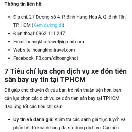
Thông tin liên hệ:
Địa chỉ: 27 Đường số 4, P. Bình Hưng Hòa A, Q. Bình Tân,
TP. HCM (
Xem đường đi
)
Điện thoại: 0962 111 247
Email: hoangkhoitravel@gmail.com
Website: hoangkhoitravel.com
Facebook: FB.com/dlhoangkhoi
7 Tiêu chí lựa chọn dịch vụ xe đón tiễn
sân bay uy tín tại TPHCM
Để giúp cho chuyến đi của bạn trở nên thuận tiện hơn, bạn
cần lựa chọn các dịch vụ xe đón tiễn sân bay tại TPHCM
đáp ứng tốt các tiêu chí sau:
Uy tín và đánh giá:
Kiểm tra các đánh giá trực tuyến và
phản hồi từ khách hàng đã sử dụng dịch vụ. Các nền