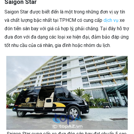
Saigon Star
Saigon Star được biết đến là một trong những đơn vị uy tín
và chất lượng bậc nhất tại TPHCM có cung cấp
dịch vụ
xe
đón tiễn sân bay với giá cả hợp lý, phải chăng. Tại đây hỗ trợ
đưa đon với đa dạng các loại xe hiện đại, đảm bảo đáp ứng
tốt nhu cầu của cá nhân, gia đình hoặc nhóm du lịch.
Saigon Star cung cấp xe đưa đón sân bay đạt chuẩn 5 sao.