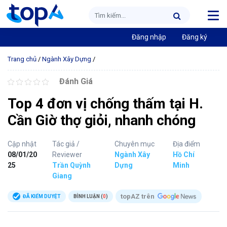
Đăng nhập
Đăng ký
Trang chủ
/
Ngành Xây Dựng
/
Đánh Giá
Top 4 đơn vị chống thấm tại H.
Cần Giờ thợ giỏi, nhanh chóng
Cập nhật
Tác giả /
Chuyên mục
Địa điểm
08/01/20
Reviewer
Ngành Xây
Hồ Chí
25
Trần Quỳnh
Dựng
Minh
Giang
topAZ trên
ĐÃ KIỂM DUYỆT
BÌNH LUẬN (
0
)