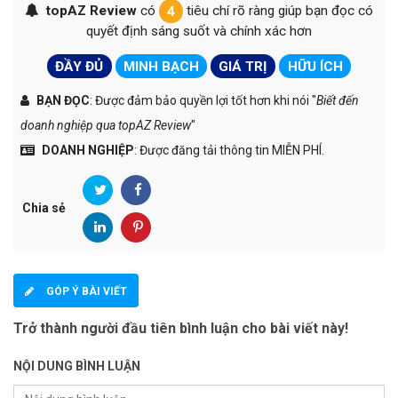
topAZ Review
có
4
tiêu chí rõ ràng giúp bạn đọc có
quyết định sáng suốt và chính xác hơn
ĐẦY ĐỦ
MINH BẠCH
GIÁ TRỊ
HỮU ÍCH
BẠN ĐỌC
: Được đảm bảo quyền lợi tốt hơn khi nói "
Biết đến
doanh nghiệp qua topAZ Review
"
DOANH NGHIỆP
: Được đăng tải thông tin MIỄN PHÍ.
Chia sẻ
GÓP Ý BÀI VIẾT
Trở thành người đầu tiên bình luận cho bài viết này!
NỘI DUNG BÌNH LUẬN