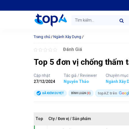
Trang chủ
/
Ngành Xây Dựng
/
Đánh Giá
Top 5 đơn vị chống thấm tạ
Cập nhật
Tác giả / Reviewer
Chuyên mục
27/12/2024
Nguyễn Thảo
Ngành Xây 
topAZ trên
ĐÃ KIỂM DUYỆT
BÌNH LUẬN (
0
)
Top
Cty / Đơn vị / Sản phẩm