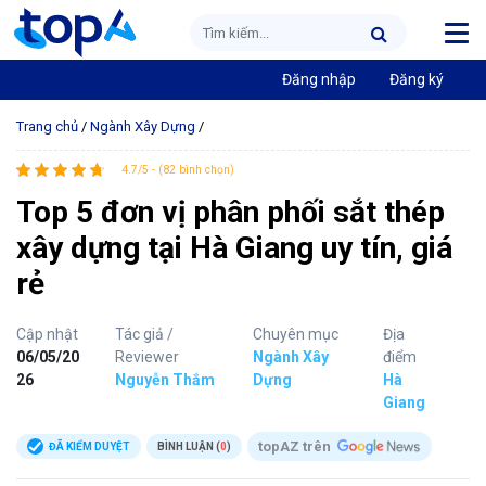
Đăng nhập
Đăng ký
Trang chủ
/
Ngành Xây Dựng
/
4.7/5 - (82 bình chọn)
Top 5 đơn vị phân phối sắt thép
xây dựng tại Hà Giang uy tín, giá
rẻ
Cập nhật
Tác giả /
Chuyên mục
Địa
06/05/20
Reviewer
Ngành Xây
điểm
26
Nguyễn Thắm
Dựng
Hà
Giang
topAZ trên
ĐÃ KIỂM DUYỆT
BÌNH LUẬN (
0
)