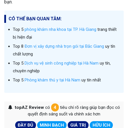
bạn.
CÓ THỂ BẠN QUAN TÂM:
Top 5
phòng khám nha khoa tại TP. Hà Giang
trang thiết
bị hiện đại
Top 8
Đơn vị xây dựng nhà trọn gói tại Bắc Giang
uy tín
chất lượng
Top 5
Dịch vụ vệ sinh công nghiệp tại Hà Nam
uy tín,
chuyên nghiệp
Top 5
Phòng khám thú y tại Hà Nam
uy tín nhất
topAZ Review
có
4
tiêu chí rõ ràng giúp bạn đọc có
quyết định sáng suốt và chính xác hơn
ĐẦY ĐỦ
MINH BẠCH
GIÁ TRỊ
HỮU ÍCH