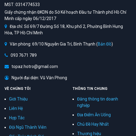
MST: 0314774533
Giấy chứng nhận ĐKDN do Sở Kế hoạch Đầu tư Thành phố Hồ Chí
Minh cấp ngày 06/12/2017
Địa chỉ: Số 69/7 Đường Số 18, Khu phố 2, Phường Bình Hưng
Hòa, TP Hồ Chí Minh
Văn phòng: 69/10 Nguyễn Gia Trí, Bình Thạnh (
Bản Đồ
)
093 7671 789
topaz.hotro@gmail.com
Người đại diện: Vũ Văn Phong
VỀ CHÚNG TÔI
THÔNG TIN CHUNG
Giới Thiệu
Đăng thông tin doanh
nghiệp
Liên Hệ
Địa Điểm Ăn Uống
Hợp Tác
Chủ Đề Hay Nhất
Đội Ngũ Thành Viên
Thương hiệu