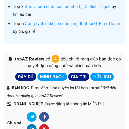
Top 3
đơn vị sửa chữa cải tạo nhà tại Q. Bình Thạnh
uy
tín lâu dài
Top 5
Công ty thiết kế, thi công nội thất tại Q. Bình Thạnh
uy tín, giá rẻ
topAZ Review
có
4
tiêu chí rõ ràng giúp bạn đọc có
quyết định sáng suốt và chính xác hơn
ĐẦY ĐỦ
MINH BẠCH
GIÁ TRỊ
HỮU ÍCH
BẠN ĐỌC
: Được đảm bảo quyền lợi tốt hơn khi nói "
Biết đến
doanh nghiệp qua topAZ Review
"
DOANH NGHIỆP
: Được đăng tải thông tin MIỄN PHÍ.
Chia sẻ