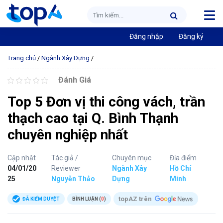
Đăng nhập
Đăng ký
Trang chủ
/
Ngành Xây Dựng
/
Đánh Giá
Top 5 Đơn vị thi công vách, trần
thạch cao tại Q. Bình Thạnh
chuyên nghiệp nhất
Cập nhật
Tác giả /
Chuyên mục
Địa điểm
04/01/20
Reviewer
Ngành Xây
Hồ Chí
25
Nguyễn Thảo
Dựng
Minh
topAZ trên
ĐÃ KIỂM DUYỆT
BÌNH LUẬN (
0
)