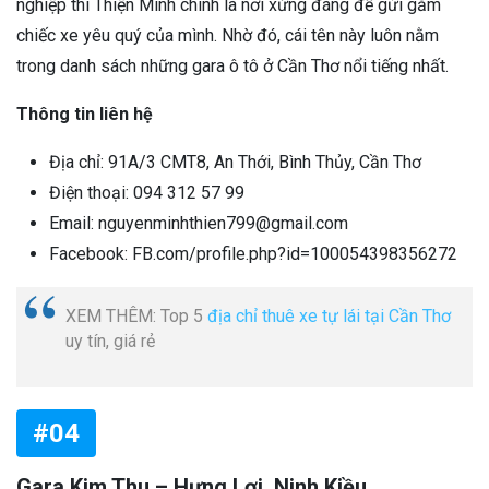
nghiệp thì Thiện Minh chính là nơi xứng đáng để gửi gắm
chiếc xe yêu quý của mình. Nhờ đó, cái tên này luôn nằm
trong danh sách những gara ô tô ở Cần Thơ nổi tiếng nhất.
Thông tin liên hệ
Địa chỉ: 91A/3 CMT8, An Thới, Bình Thủy, Cần Thơ
Điện thoại: 094 312 57 99
Email: nguyenminhthien799@gmail.com
Facebook: FB.com/profile.php?id=100054398356272
XEM THÊM: Top 5
địa chỉ thuê xe tự lái tại Cần Thơ
uy tín, giá rẻ
#04
Gara Kim Thu – Hưng Lợi, Ninh Kiều