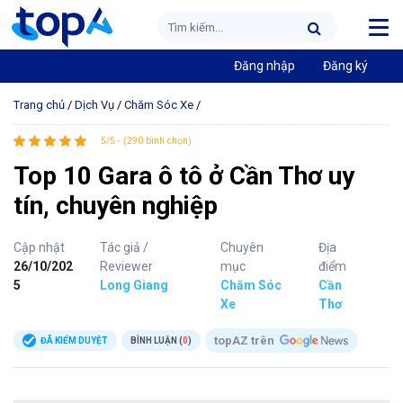
Đăng nhập
Đăng ký
Trang chủ
/
Dịch Vụ
/
Chăm Sóc Xe
/
5/5 - (290 bình chọn)
Top 10 Gara ô tô ở Cần Thơ uy
tín, chuyên nghiệp
Cập nhật
Tác giả /
Chuyên
Địa
26/10/202
Reviewer
mục
điểm
5
Long Giang
Chăm Sóc
Cần
Xe
Thơ
topAZ trên
ĐÃ KIỂM DUYỆT
BÌNH LUẬN (
0
)