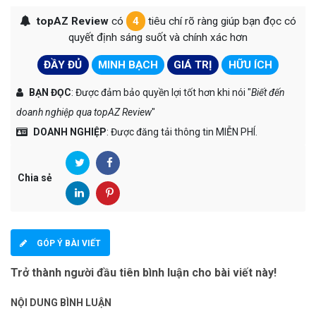
topAZ Review
có
4
tiêu chí rõ ràng giúp bạn đọc có
quyết định sáng suốt và chính xác hơn
ĐẦY ĐỦ
MINH BẠCH
GIÁ TRỊ
HỮU ÍCH
BẠN ĐỌC
: Được đảm bảo quyền lợi tốt hơn khi nói "
Biết đến
doanh nghiệp qua topAZ Review
"
DOANH NGHIỆP
: Được đăng tải thông tin MIỄN PHÍ.
Chia sẻ
GÓP Ý BÀI VIẾT
Trở thành người đầu tiên bình luận cho bài viết này!
NỘI DUNG BÌNH LUẬN