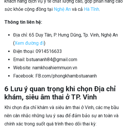
khách hàng dịch vụ y tế chất lượng cao, góp phần nâng cao
sức khỏe cộng đồng tại
Nghệ An
và cả
Hà Tĩnh
.
Thông tin liên hệ:
Địa chỉ: 65 Duy Tân, P. Hưng Dũng, Tp. Vinh, Nghệ An
(
Xem đường đi
)
Điện thoại: 0914516633
Email: bstuananh84@gmail.com
Website: namkhoahiemmuon.vn
Facebook: FB.com/phongkhambstuananh
6 Lưu ý quan trọng khi chọn Địa chỉ
khám, siêu âm thai ở TP. Vinh
Khi chọn địa chỉ khám và siêu âm thai ở Vinh, các mẹ bầu
nên cân nhắc những lưu ý sau để đảm bảo sự an toàn và
chính xác trong suốt quá trình theo dõi thai kỳ: