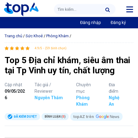
Đăng nhập
Đăng ký
Trang chủ
/
Sức Khoẻ
/
Phòng Khám
/
4.9/5 - (59 bình chọn)
Top 5 Địa chỉ khám, siêu âm thai
tại Tp Vinh uy tín, chất lượng
Cập nhật
Tác giả /
Chuyên
Địa
09/05/202
Reviewer
mục
điểm
6
Nguyễn Thắm
Phòng
Nghệ
Khám
An
topAZ trên
ĐÃ KIỂM DUYỆT
BÌNH LUẬN (
0
)