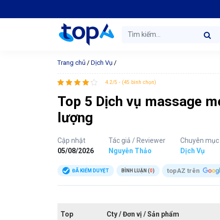
Trang chủ
/
Dịch Vụ
/
4.2/5 - (45 bình chọn)
Top 5 Dịch vụ massage mẹ 
lượng
Cập nhật
Tác giả / Reviewer
Chuyên mục
05/08/2026
Nguyễn Thảo
Dịch Vụ
topAZ trên
ĐÃ KIỂM DUYỆT
BÌNH LUẬN (
0
)
Top
Cty / Đơn vị / Sản phẩm