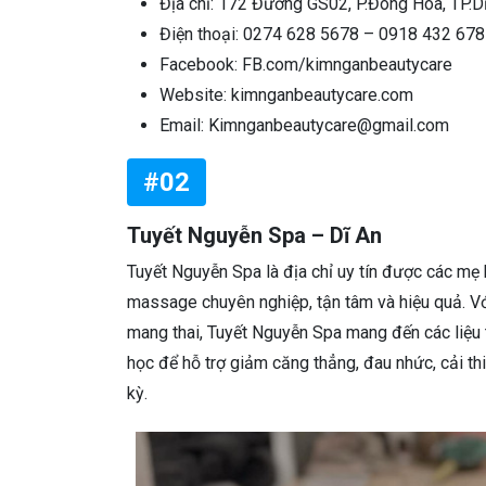
Địa chỉ: 172 Đường GS02, P.Đông Hòa, TP.D
Điện thoại: 0274 628 5678 – 0918 432 678
Facebook: FB.com/kimnganbeautycare
Website: kimnganbeautycare.com
Email: Kimnganbeautycare@gmail.com
#02
Tuyết Nguyễn Spa – Dĩ An
Tuyết Nguyễn Spa là địa chỉ uy tín được các mẹ 
massage chuyên nghiệp, tận tâm và hiệu quả. Vớ
mang thai, Tuyết Nguyễn Spa mang đến các liệu 
học để hỗ trợ giảm căng thẳng, đau nhức, cải t
kỳ.