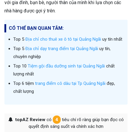
với gia đình, bạn bè, người thân của mình khi lựa chọn các
nhà hàng được gợi ý trên.
CÓ THỂ BẠN QUAN TÂM:
Top 5
Địa chỉ cho thuê xe ô tô tại Quảng Ngãi
uy tín nhất
Top 5
Địa chỉ dạy trang điểm tại Quảng Ngãi
uy tín,
chuyên nghiệp
Top 10
Tiệm gội đầu dưỡng sinh tại Quảng Ngãi
chất
lượng nhất
Top 6 tiệm
trang điểm cô dâu tại Tp Quảng Ngãi
đẹp,
chất lượng
topAZ Review
có
4
tiêu chí rõ ràng giúp bạn đọc có
quyết định sáng suốt và chính xác hơn