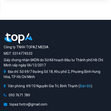
Công ty TNHH TOPAZ MEDIA
MST: 0314774533
Giấy chứng nhận ĐKDN do Sở Kế hoạch Đầu tư Thành phố Hồ Chí
Minh cấp ngày 06/12/2017
Địa chỉ: Số 69/7 Đường Số 18, Khu phố 2, Phường Bình Hưng
Hòa, TP Hồ Chí Minh
Văn phòng: 69/10 Nguyễn Gia Trí, Bình Thạnh (
Bản Đồ
)
093 7671 789
topaz.hotro@gmail.com