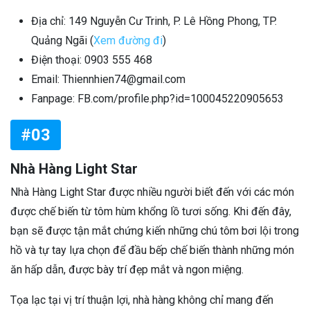
Địa chỉ: 149 Nguyễn Cư Trinh, P. Lê Hồng Phong, TP.
Quảng Ngãi (
Xem đường đi
)
Điện thoại: 0903 555 468
Email: Thiennhien74@gmail.com
Fanpage: FB.com/profile.php?id=100045220905653
#03
Nhà Hàng Light Star
Nhà Hàng Light Star được nhiều người biết đến với các món
được chế biến từ tôm hùm khổng lồ tươi sống. Khi đến đây,
bạn sẽ được tận mắt chứng kiến những chú tôm bơi lội trong
hồ và tự tay lựa chọn để đầu bếp chế biến thành những món
ăn hấp dẫn, được bày trí đẹp mắt và ngon miệng.
Tọa lạc tại vị trí thuận lợi, nhà hàng không chỉ mang đến