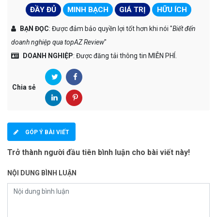
ĐẦY ĐỦ
MINH BẠCH
GIÁ TRỊ
HỮU ÍCH
BẠN ĐỌC
: Được đảm bảo quyền lợi tốt hơn khi nói "
Biết đến
doanh nghiệp qua topAZ Review
"
DOANH NGHIỆP
: Được đăng tải thông tin MIỄN PHÍ.
Chia sẻ
GÓP Ý BÀI VIẾT
Trở thành người đầu tiên bình luận cho bài viết này!
NỘI DUNG BÌNH LUẬN