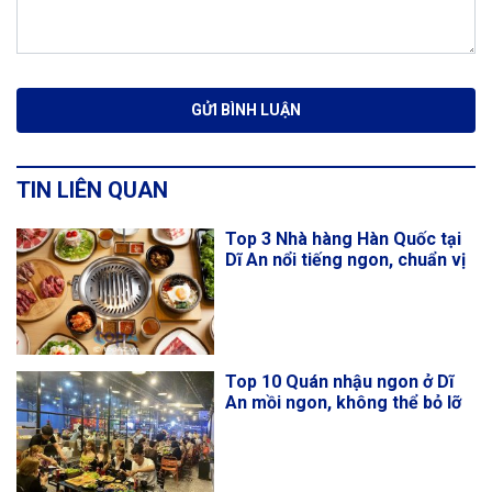
TIN LIÊN QUAN
Top 3 Nhà hàng Hàn Quốc tại
Dĩ An nổi tiếng ngon, chuẩn vị
Top 10 Quán nhậu ngon ở Dĩ
An mồi ngon, không thể bỏ lỡ