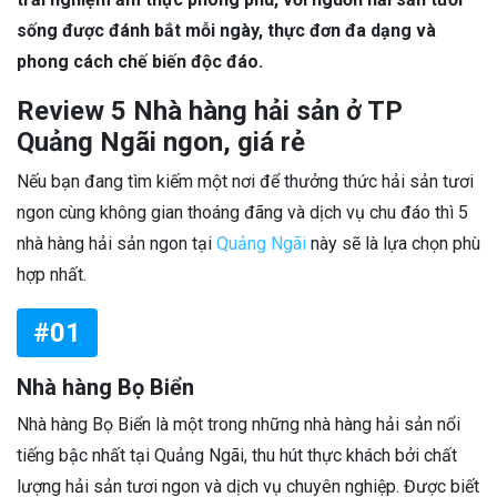
sống được đánh bắt mỗi ngày, thực đơn đa dạng và
phong cách chế biến độc đáo.
Review 5 Nhà hàng hải sản ở TP
Quảng Ngãi ngon, giá rẻ
Nếu bạn đang tìm kiếm một nơi để thưởng thức hải sản tươi
ngon cùng không gian thoáng đãng và dịch vụ chu đáo thì 5
nhà hàng hải sản ngon tại
Quảng Ngãi
này sẽ là lựa chọn phù
hợp nhất.
#01
Nhà hàng Bọ Biển
Nhà hàng Bọ Biển là một trong những nhà hàng hải sản nổi
tiếng bậc nhất tại Quảng Ngãi, thu hút thực khách bởi chất
lượng hải sản tươi ngon và dịch vụ chuyên nghiệp. Được biết