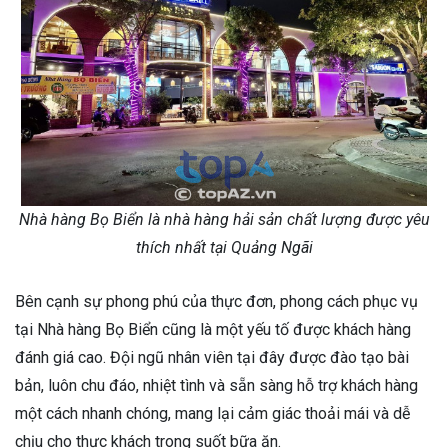
Nhà hàng Bọ Biển là nhà hàng hải sản chất lượng được yêu
thích nhất tại Quảng Ngãi
Bên cạnh sự phong phú của thực đơn, phong cách phục vụ
tại Nhà hàng Bọ Biển cũng là một yếu tố được khách hàng
đánh giá cao. Đội ngũ nhân viên tại đây được đào tạo bài
bản, luôn chu đáo, nhiệt tình và sẵn sàng hỗ trợ khách hàng
một cách nhanh chóng, mang lại cảm giác thoải mái và dễ
chịu cho thực khách trong suốt bữa ăn.