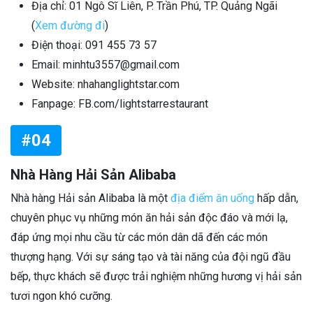
Địa chỉ: 01 Ngô Sĩ Liên, P. Trần Phú, TP. Quảng Ngãi
(
Xem đường đi
)
Điện thoại: 091 455 73 57
Email: minhtu3557@gmail.com
Website: nhahanglightstar.com
Fanpage: FB.com/lightstarrestaurant
#04
Nhà Hàng Hải Sản Alibaba
Nhà hàng Hải sản Alibaba là một
địa điểm ăn uống
hấp dẫn,
chuyên phục vụ những món ăn hải sản độc đáo và mới lạ,
đáp ứng mọi nhu cầu từ các món dân dã đến các món
thượng hạng. Với sự sáng tạo và tài năng của đội ngũ đầu
bếp, thực khách sẽ được trải nghiệm những hương vị hải sản
tươi ngon khó cưỡng.