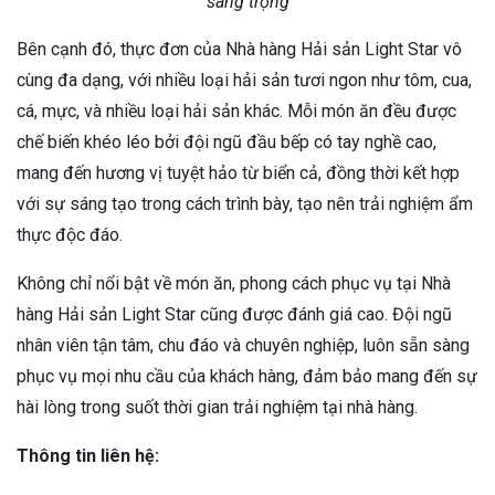
sang trọng
Bên cạnh đó, thực đơn của Nhà hàng Hải sản Light Star vô
cùng đa dạng, với nhiều loại hải sản tươi ngon như tôm, cua,
cá, mực, và nhiều loại hải sản khác. Mỗi món ăn đều được
chế biến khéo léo bởi đội ngũ đầu bếp có tay nghề cao,
mang đến hương vị tuyệt hảo từ biển cả, đồng thời kết hợp
với sự sáng tạo trong cách trình bày, tạo nên trải nghiệm ẩm
thực độc đáo.
Không chỉ nổi bật về món ăn, phong cách phục vụ tại Nhà
hàng Hải sản Light Star cũng được đánh giá cao. Đội ngũ
nhân viên tận tâm, chu đáo và chuyên nghiệp, luôn sẵn sàng
phục vụ mọi nhu cầu của khách hàng, đảm bảo mang đến sự
hài lòng trong suốt thời gian trải nghiệm tại nhà hàng.
Thông tin liên hệ: