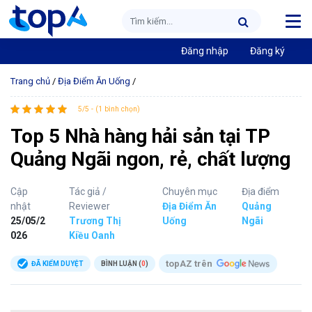
Đăng nhập
Đăng ký
Trang chủ
/
Địa Điểm Ăn Uống
/
5/5 - (1 bình chọn)
Top 5 Nhà hàng hải sản tại TP
Quảng Ngãi ngon, rẻ, chất lượng
Cập
Tác giả /
Chuyên mục
Địa điểm
nhật
Reviewer
Địa Điểm Ăn
Quảng
25/05/2
Trương Thị
Uống
Ngãi
026
Kiều Oanh
topAZ trên
ĐÃ KIỂM DUYỆT
BÌNH LUẬN (
0
)