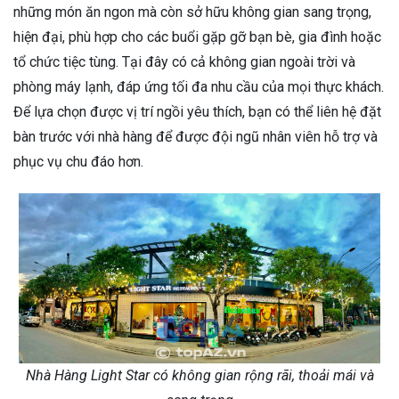
những món ăn ngon mà còn sở hữu không gian sang trọng,
hiện đại, phù hợp cho các buổi gặp gỡ bạn bè, gia đình hoặc
tổ chức tiệc tùng. Tại đây có cả không gian ngoài trời và
phòng máy lạnh, đáp ứng tối đa nhu cầu của mọi thực khách.
Để lựa chọn được vị trí ngồi yêu thích, bạn có thể liên hệ đặt
bàn trước với nhà hàng để được đội ngũ nhân viên hỗ trợ và
phục vụ chu đáo hơn.
Nhà Hàng Light Star có không gian rộng rãi, thoải mái và