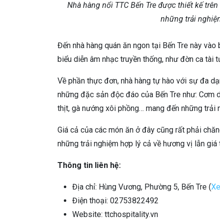
Nhà hàng nổi TTC Bến Tre được thiết kế trê
những trải nghiệ
Đến nhà hàng quán ăn ngon tại Bến Tre này vào 
biểu diễn âm nhạc truyền thống, như đờn ca tài 
Về phần thực đơn, nhà hàng tự hào với sự đa d
những đặc sản độc đáo của Bến Tre như: Cơm dừ
thịt, gà nướng xôi phồng… mang đến những trải
Giá cả của các món ăn ở đây cũng rất phải chă
những trải nghiệm hợp lý cả về hương vị lẫn giá 
Thông tin liên hệ:
Địa chỉ: Hùng Vương, Phường 5, Bến Tre (
Xe
Điện thoại: 02753822492
Website: ttchospitality.vn