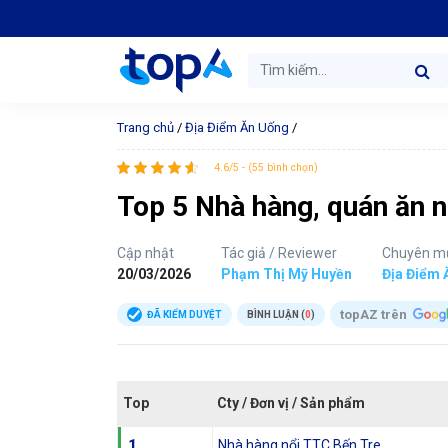
Trang chủ
/
Địa Điểm Ăn Uống
/
4.6/5 - (55 bình chọn)
Top 5 Nhà hàng, quán ăn n
Cập nhật
Tác giả / Reviewer
Chuyên m
20/03/2026
Phạm Thị Mỹ Huyền
Địa Điểm 
topAZ trên
ĐÃ KIỂM DUYỆT
BÌNH LUẬN (
0
)
Top
Cty / Đơn vị / Sản phẩm
1
Nhà hàng nổi TTC Bến Tre