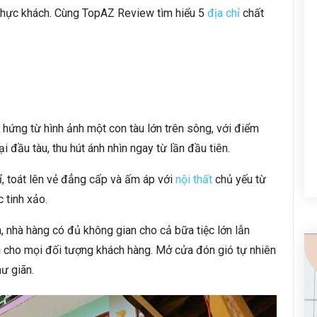
thực khách. Cùng TopAZ Review tìm hiểu 5
địa chỉ
chất
hứng từ hình ảnh một con tàu lớn trên sông, với điểm
i đầu tàu, thu hút ánh nhìn ngay từ lần đầu tiên.
ỉ, toát lên vẻ đẳng cấp và ấm áp với
nội thất
chủ yếu từ
 tinh xảo.
, nhà hàng có đủ không gian cho cả bữa tiệc lớn lẫn
i cho mọi đối tượng khách hàng. Mở cửa đón gió tự nhiên
ư giãn.