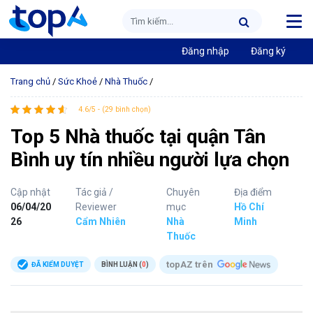
Đăng nhập
Đăng ký
Trang chủ
/
Sức Khoẻ
/
Nhà Thuốc
/
4.6/5 - (29 bình chọn)
Top 5 Nhà thuốc tại quận Tân
Bình uy tín nhiều người lựa chọn
Cập nhật
Tác giả /
Chuyên
Địa điểm
06/04/20
Reviewer
mục
Hồ Chí
26
Cẩm Nhiên
Nhà
Minh
Thuốc
topAZ trên
ĐÃ KIỂM DUYỆT
BÌNH LUẬN (
0
)