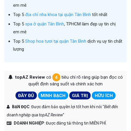
em mê
Top 5
địa chỉ nha khoa tại quận Tân Bình
tốt nhất
Top 5
spa ở quận Tân Bình
, TPHCM làm đẹp uy tín chị
em mê
Top 5
Shop hoa tươi tại quận Tân Bình
dịch vụ uy tín chất
lượng
topAZ Review
có
4
tiêu chí rõ ràng giúp bạn đọc có
quyết định sáng suốt và chính xác hơn
ĐẦY ĐỦ
MINH BẠCH
GIÁ TRỊ
HỮU ÍCH
BẠN ĐỌC
: Được đảm bảo quyền lợi tốt hơn khi nói "
Biết đến
doanh nghiệp qua topAZ Review
"
DOANH NGHIỆP
: Được đăng tải thông tin MIỄN PHÍ.