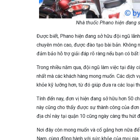
Nhà thuốc Phano hiện đang s
Được biết, Phano hiện đang sở hữu đội ngũ lãnh 
chuyên môn cao, được đào tạo bài bản. Không nhữ
đảm bảo hỗ trợ giải đáp rõ ràng nếu bạn có bất 
Trong nhiều năm qua, đội ngũ làm việc tại đây c
nhất mà các khách hàng mong muốn. Các dịch vụ 
khỏe kỹ lưỡng hơn, từ đó giúp đưa ra các loại t
Tính đến nay, đơn vị hiện đang sở hữu hơn 50 chi
này cũng cho thấy được sự thành công của đơn vị
địa chỉ này tại quận 10 cũng ngày càng thu hút
Nơi đây còn mong muốn và cố gắng hơn nữa để phá
Nam, cùng đồng hành với sức khỏe của mọi gia đ