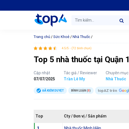
Trang chủ
/
Sức Khoẻ
/
Nhà Thuốc
/
4.5/5 - (72 bình chọn)
Top 5 nhà thuốc tại Quận 
Cập nhật
Tác giả / Reviewer
Chuyên mục
07/07/2025
Trần Lê My
Nhà Thuốc
topAZ trên
ĐÃ KIỂM DUYỆT
BÌNH LUẬN (
0
)
Top
Cty / Đơn vị / Sản phẩm
1
Nhà thuốc Minh Hiền