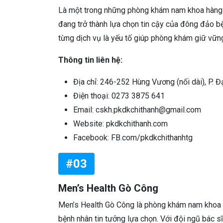
Là một trong những phòng khám nam khoa hàng 
đang trở thành lựa chọn tin cậy của đông đảo bệ
từng dịch vụ là yếu tố giúp phòng khám giữ vững 
Thông tin liên hệ:
Địa chỉ: 246-252 Hùng Vương (nối dài), P. Đ
Điện thoại: 0273 3875 641
Email: cskh.pkdkchithanh@gmail.com
Website: pkdkchithanh.com
Facebook: FB.com/pkdkchithanhtg
#03
Men’s Health Gò Công
Men’s Health Gò Công là phòng khám nam khoa ch
bệnh nhân tin tưởng lựa chọn. Với đội ngũ bác sĩ