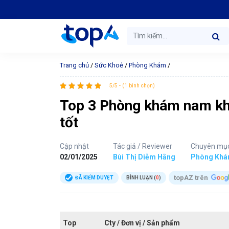
Trang chủ
/
Sức Khoẻ
/
Phòng Khám
/
5/5 - (1 bình chọn)
Top 3 Phòng khám nam khoa
tốt
Cập nhật
Tác giả / Reviewer
Chuyên mụ
02/01/2025
Bùi Thị Diễm Hằng
Phòng Kh
topAZ trên
ĐÃ KIỂM DUYỆT
BÌNH LUẬN (
0
)
Top
Cty / Đơn vị / Sản phẩm