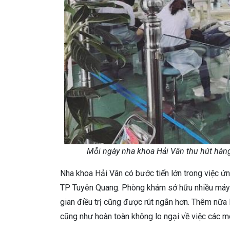
Mỗi ngày nha khoa Hải Vân thu hút hàng
Nha khoa Hải Vân có bước tiến lớn trong việc ứ
TP Tuyên Quang. Phòng khám sở hữu nhiều máy 
gian điều trị cũng được rút ngắn hơn. Thêm nữa 
cũng như hoàn toàn không lo ngại về việc các m