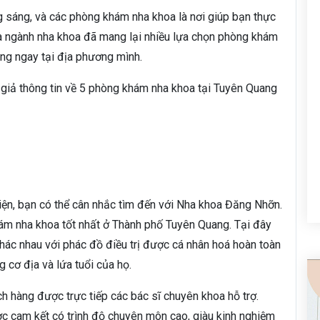
 sáng, và các phòng khám nha khoa là nơi giúp bạn thực
của ngành nha khoa đã mang lại nhiều lựa chọn phòng khám
ăng ngay tại địa phương mình.
giả thông tin về 5 phòng khám nha khoa tại Tuyên Quang
n, bạn có thể cân nhắc tìm đến với Nha khoa Đăng Nhỡn.
hám nha khoa tốt nhất ở Thành phố Tuyên Quang. Tại đây
hác nhau với phác đồ điều trị được cá nhân hoá hoàn toàn
 cơ địa và lứa tuổi của họ.
 hàng được trực tiếp các bác sĩ chuyên khoa hỗ trợ.
c cam kết có trình độ chuyên môn cao, giàu kinh nghiệm