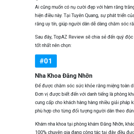
Ai cũng muốn có nụ cười đẹp với hàm răng trắng
hiện điều này. Tại Tuyên Quang, sự phát triển 
răng uy tín, giúp người dân dễ dàng chăm sóc r
Sau đây, TopAZ Review sẽ chia sẻ đến quý độc 
tốt nhất nên chọn:
#01
Nha Khoa Đăng Nhỡn
Để được chăm sóc sức khỏe răng miệng toàn diệ
Đơn vị được biết đến với danh tiếng là phòng k
cung cấp cho khách hàng hàng nhiều giải pháp k
phù hợp cho từng đối tượng người dân theo đúng
Khám nha khoa tại phòng khám Đăng Nhỡn, khách
100% chuyên gia đang công tác tại đây đều đượ