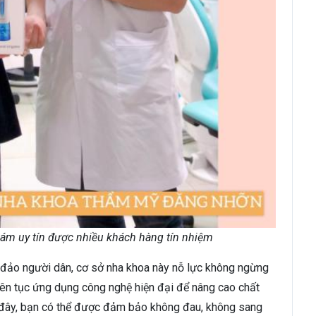
ám uy tín được nhiều khách hàng tín nhiệm
 đảo người dân, cơ sở nha khoa này nỗ lực không ngừng
liên tục ứng dụng công nghệ hiện đại để nâng cao chất
i đây, bạn có thể được đảm bảo không đau, không sang