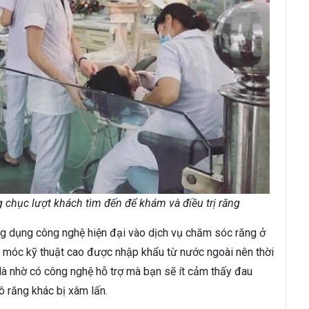
 chục lượt khách tìm đến để khám và điều trị răng
ng dụng công nghệ hiện đại vào dịch vụ chăm sóc răng ở
móc kỹ thuật cao được nhập khẩu từ nước ngoài nên thời
là nhờ có công nghệ hỗ trợ mà bạn sẽ ít cảm thấy đau
ô răng khác bị xâm lấn.