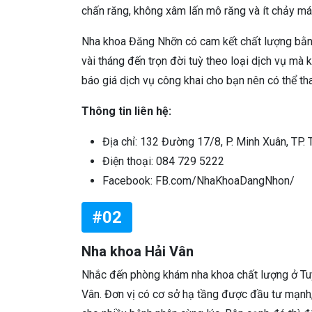
chấn răng, không xâm lấn mô răng và ít chảy má
Nha khoa Đăng Nhỡn có cam kết chất lượng bằng 
vài tháng đến trọn đời tuỳ theo loại dịch vụ m
báo giá dịch vụ công khai cho bạn nên có thể th
Thông tin liên hệ:
Địa chỉ: 132 Đường 17/8, P. Minh Xuân, TP.
Điện thoại: 084 729 5222
Facebook: FB.com/NhaKhoaDangNhon/
#02
Nha khoa Hải Vân
Nhắc đến phòng khám nha khoa chất lượng ở Tu
Vân. Đơn vị có cơ sở hạ tầng được đầu tư mạnh,