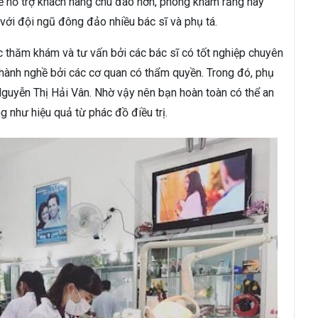
để hỗ trợ khách hàng chu đáo hơn, phòng khám răng này
c với đội ngũ đông đảo nhiều bác sĩ và phụ tá.
thăm khám và tư vấn bởi các bác sĩ có tốt nghiệp chuyên
ành nghề bởi các cơ quan có thẩm quyền. Trong đó, phụ
guyễn Thị Hải Vân. Nhờ vậy nên bạn hoàn toàn có thể an
g như hiệu quả từ phác đồ điều trị.