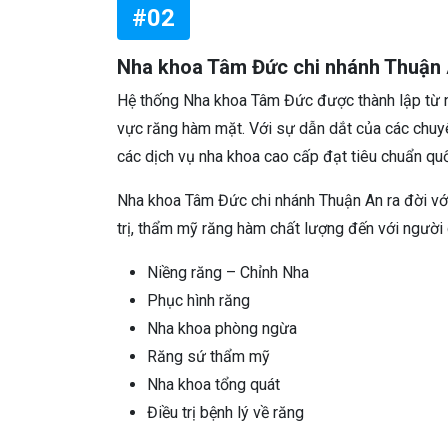
#02
Nha khoa Tâm Đức chi nhánh Thuận
Hệ thống Nha khoa Tâm Đức được thành lập từ n
vực răng hàm mặt. Với sự dẫn dắt của các chuy
các dịch vụ nha khoa cao cấp đạt tiêu chuẩn quố
Nha khoa Tâm Đức chi nhánh Thuận An ra đời 
trị, thẩm mỹ răng hàm chất lượng đến với người 
Niềng răng – Chỉnh Nha
Phục hình răng
Nha khoa phòng ngừa
Răng sứ thẩm mỹ
Nha khoa tổng quát
Điều trị bệnh lý về răng