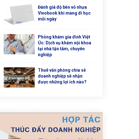
Đánh giá độ bền vỏ nhựa
Vivobook khi mang đi học
mỗi ngày
Phòng khám gia đình Việt
Úc: Dịch vụ khám nội khoa
tại nhà tận tâm, chuyên
nghiệp
Thuê văn phòng chia sẻ
doanh nghiệp sẽ nhận
được những lợi ích nào?