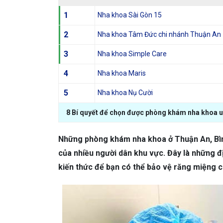
1
Nha khoa Sài Gòn 15
2
Nha khoa Tâm Đức chi nhánh Thuận An
3
Nha khoa Simple Care
4
Nha khoa Maris
5
Nha khoa Nụ Cười
8 Bí quyết để chọn được phòng khám nha khoa uy
Những phòng khám nha khoa ở Thuận An, Bìn
của nhiều người dân khu vực. Đây là những đ
kiến thức để bạn có thể bảo vệ răng miệng 