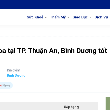
Sức Khoẻ
Thẩm Mỹ
Giáo Dục
Dịch Vụ
 tại TP. Thuận An, Bình Dương tốt
Địa điểm
Bình Dương
Xếp hạng