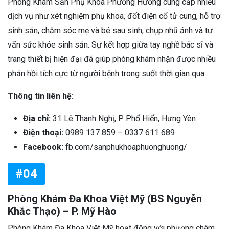
Phòng Khám Sản Phụ Khoa Phương Hương cung cấp nhiều
dịch vụ như xét nghiệm phụ khoa, đốt điện cổ tử cung, hỗ trợ
sinh sản, chăm sóc mẹ và bé sau sinh, chụp nhũ ảnh và tư
vấn sức khỏe sinh sản. Sự kết hợp giữa tay nghề bác sĩ và
trang thiết bị hiện đại đã giúp phòng khám nhận được nhiều
phản hồi tích cực từ người bệnh trong suốt thời gian qua.
Thông tin liên hệ:
Địa chỉ:
31 Lê Thanh Nghị, P. Phố Hiến, Hưng Yên
Điện thoại:
0989 137 859 – 0337 611 689
Facebook:
fb.com/sanphukhoaphuonghuong/
#04
Phòng Khám Đa Khoa Việt Mỹ (BS Nguyễn
Khắc Thạo) – P. Mỹ Hào
Phòng Khám Đa Khoa Việt Mỹ hoạt động với phương châm