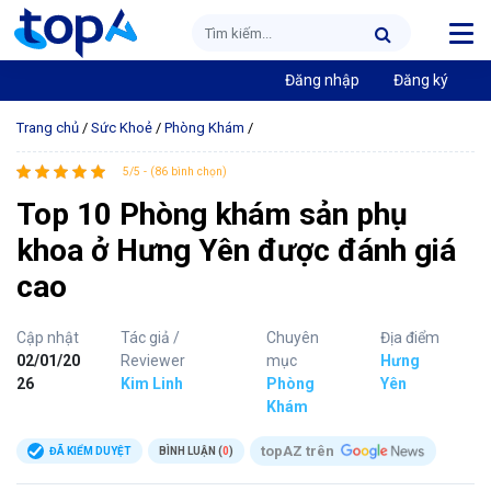
Đăng nhập
Đăng ký
Trang chủ
/
Sức Khoẻ
/
Phòng Khám
/
5/5 - (86 bình chọn)
Top 10 Phòng khám sản phụ
khoa ở Hưng Yên được đánh giá
cao
Cập nhật
Tác giả /
Chuyên
Địa điểm
02/01/20
Reviewer
mục
Hưng
26
Kim Linh
Phòng
Yên
Khám
topAZ trên
ĐÃ KIỂM DUYỆT
BÌNH LUẬN (
0
)