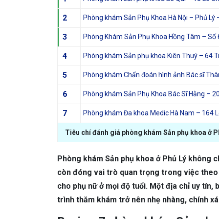
2
Phòng khám Sản Phụ Khoa Hà Nội – Phủ Lý 
3
Phòng Khám Sản Phụ Khoa Hồng Tâm – Số 68
4
Phòng khám Sản phụ khoa Kiên Thuý – 64 T
5
Phòng khám Chẩn đoán hình ảnh Bác sĩ Th
6
Phòng khám Sản Phụ Khoa Bác Sĩ Hằng – 2
7
Phòng khám Đa khoa Medic Hà Nam – 164 
Tiêu chí đánh giá phòng khám Sản phụ khoa ở P
Phòng khám Sản phụ khoa ở Phủ Lý không chỉ
còn đóng vai trò quan trọng trong việc theo
cho phụ nữ ở mọi độ tuổi. Một địa chỉ uy tín,
trình thăm khám trở nên nhẹ nhàng, chính xá