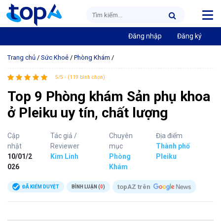
Đăng nhập
Đăng ký
Trang chủ
/
Sức Khoẻ
/
Phòng Khám
/
5/5 - (119 bình chọn)
Top 9 Phòng khám Sản phụ khoa
ở Pleiku uy tín, chất lượng
Cập
Tác giả /
Chuyên
Địa điểm
nhật
Reviewer
mục
Thành phố
10/01/2
Kim Linh
Phòng
Pleiku
026
Khám
topAZ trên
ĐÃ KIỂM DUYỆT
BÌNH LUẬN (
0
)