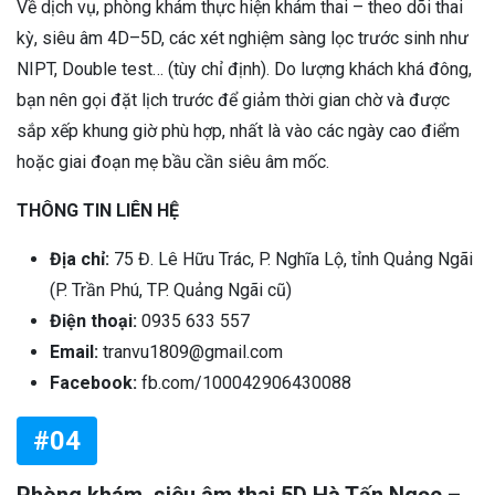
Về dịch vụ, phòng khám thực hiện khám thai – theo dõi thai
kỳ, siêu âm 4D–5D, các xét nghiệm sàng lọc trước sinh như
NIPT, Double test… (tùy chỉ định). Do lượng khách khá đông,
bạn nên gọi đặt lịch trước để giảm thời gian chờ và được
sắp xếp khung giờ phù hợp, nhất là vào các ngày cao điểm
hoặc giai đoạn mẹ bầu cần siêu âm mốc.
THÔNG TIN LIÊN HỆ
Địa chỉ:
75 Đ. Lê Hữu Trác, P. Nghĩa Lộ, tỉnh Quảng Ngãi
(P. Trần Phú, TP. Quảng Ngãi cũ)
Điện thoại:
0935 633 557
Email:
tranvu1809@gmail.com
Facebook:
fb.com/100042906430088
#04
Phòng khám, siêu âm thai 5D Hà Tấn Ngọc –