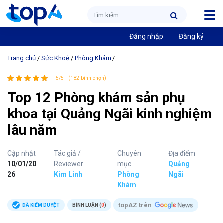
Đăng nhập
Đăng ký
Trang chủ
/
Sức Khoẻ
/
Phòng Khám
/
5/5 - (182 bình chọn)
Top 12 Phòng khám sản phụ
khoa tại Quảng Ngãi kinh nghiệm
lâu năm
Cập nhật
Tác giả /
Chuyên
Địa điểm
10/01/20
Reviewer
mục
Quảng
26
Kim Linh
Phòng
Ngãi
Khám
topAZ trên
ĐÃ KIỂM DUYỆT
BÌNH LUẬN (
0
)