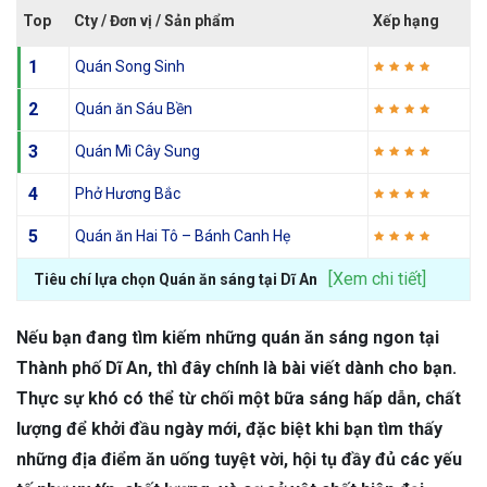
Top
Cty / Đơn vị / Sản phẩm
Xếp hạng
1
Quán Song Sinh
2
Quán ăn Sáu Bền
3
Quán Mì Cây Sung
4
Phở Hương Bắc
5
Quán ăn Hai Tô – Bánh Canh Hẹ
[Xem chi tiết]
Tiêu chí lựa chọn Quán ăn sáng tại Dĩ An
Nếu bạn đang tìm kiếm những quán ăn sáng ngon tại
Thành phố Dĩ An, thì đây chính là bài viết dành cho bạn.
Thực sự khó có thể từ chối một bữa sáng hấp dẫn, chất
lượng để khởi đầu ngày mới, đặc biệt khi bạn tìm thấy
những địa điểm ăn uống tuyệt vời, hội tụ đầy đủ các yếu