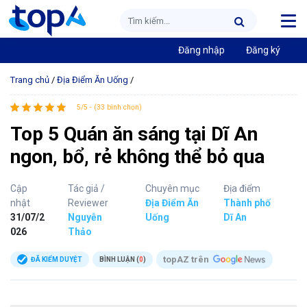
Đăng nhập
Đăng ký
Trang chủ
/
Địa Điểm Ăn Uống
/
5/5 - (33 bình chọn)
Top 5 Quán ăn sáng tại Dĩ An
ngon, bổ, rẻ không thể bỏ qua
Cập
Tác giả /
Chuyên mục
Địa điểm
nhật
Reviewer
Địa Điểm Ăn
Thành phố
31/07/2
Nguyễn
Uống
Dĩ An
026
Thảo
topAZ trên
ĐÃ KIỂM DUYỆT
BÌNH LUẬN (
0
)