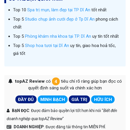
Top 10
Spa trị mụn, làm đẹp tại TP Dĩ An
tốt nhất
Top 5
Studio chụp ảnh cưới đẹp ở Tp Dĩ An
phong cách
chất
Top 5
Phòng khám nha khoa tại TP. Dĩ An
uy tín tốt nhất
Top 5
Shop hoa tươi tại Dĩ An
uy tín, giao hoa hoả tốc,
giá tốt
topAZ Review
có
4
tiêu chí rõ ràng giúp bạn đọc có
quyết định sáng suốt và chính xác hơn
ĐẦY ĐỦ
MINH BẠCH
GIÁ TRỊ
HỮU ÍCH
BẠN ĐỌC
: Được đảm bảo quyền lợi tốt hơn khi nói "
Biết đến
doanh nghiệp qua topAZ Review
"
DOANH NGHIỆP
: Được đăng tải thông tin MIỄN PHÍ.