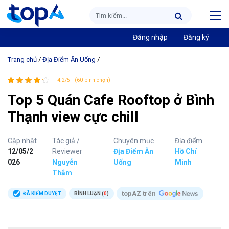
Đăng nhập
Đăng ký
Trang chủ
/
Địa Điểm Ăn Uống
/
4.2/5 - (60 bình chọn)
Top 5 Quán Cafe Rooftop ở Bình
Thạnh view cực chill
Cập nhật
Tác giả /
Chuyên mục
Địa điểm
12/05/2
Reviewer
Địa Điểm Ăn
Hồ Chí
026
Nguyễn
Uống
Minh
Thắm
topAZ trên
ĐÃ KIỂM DUYỆT
BÌNH LUẬN (
0
)