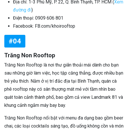
Địa chỉ: 1-3 Phú Mỹ, P. 22, Q. Bình Thạnh, TP. HCM (
Xem
đường đi
)
Điện thoại: 0909 606 801
Facebook: FB.com/khoirooftop
#04
Trăng Non Rooftop
Trăng Non Rooftop là nơi thư giãn thoải mái dành cho bạn
sau những giờ làm việc, học tập căng thẳng, được nhiều bạn
trẻ yêu thích. Nằm ở vị trí đắc địa tại Bình Thạnh, quán cà
phê rooftop này có sân thượng mát mẻ với tầm nhìn bao
quát toàn cảnh thành phố, bao gồm cả view Landmark 81 và
khung cảnh ngắm máy bay bay.
Trăng Non Rooftop nổi bật với menu đa dạng bao gồm beer
chai, các loại cocktails sáng tạo, đồ uống không cồn và món