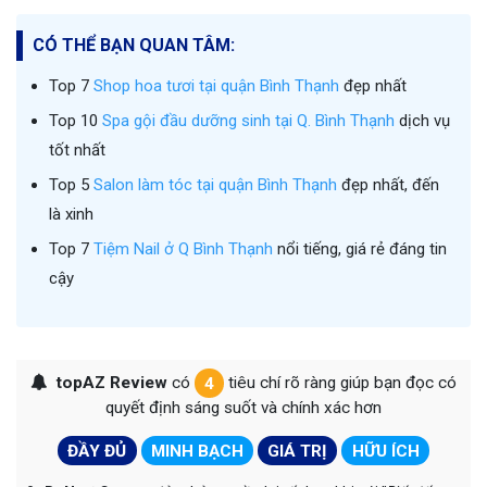
CÓ THỂ BẠN QUAN TÂM:
Top 7
Shop hoa tươi tại quận Bình Thạnh
đẹp nhất
Top 10
Spa gội đầu dưỡng sinh tại Q. Bình Thạnh
dịch vụ
tốt nhất
Top 5
Salon làm tóc tại quận Bình Thạnh
đẹp nhất, đến
là xinh
Top 7
Tiệm Nail ở Q Bình Thạnh
nổi tiếng, giá rẻ đáng tin
cậy
topAZ Review
có
4
tiêu chí rõ ràng giúp bạn đọc có
quyết định sáng suốt và chính xác hơn
ĐẦY ĐỦ
MINH BẠCH
GIÁ TRỊ
HỮU ÍCH