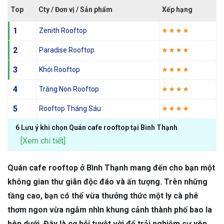
Top
Cty / Đơn vị / Sản phẩm
Xếp hạng
1
Zenith Rooftop
2
Paradise Rooftop
3
Khói Rooftop
4
Trăng Non Rooftop
5
Rooftop Tháng Sáu
6 Lưu ý khi chọn Quán cafe rooftop tại Bình Thạnh
[Xem chi tiết]
Quán cafe rooftop ở Bình Thạnh mang đến cho bạn một
không gian thư giãn độc đáo và ấn tượng. Trên những
tầng cao, bạn có thể vừa thưởng thức một ly cà phê
thơm ngon vừa ngắm nhìn khung cảnh thành phố bao la
bên dưới. Đây là cơ hội tuyệt vời để trải nghiệm sự yên