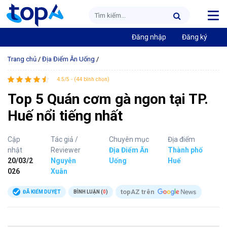
Đăng nhập
Đăng ký
Trang chủ
/
Địa Điểm Ăn Uống
/
4.5/5 - (44 bình chọn)
Top 5 Quán cơm gà ngon tại TP.
Huế nổi tiếng nhất
Cập
Tác giả /
Chuyên mục
Địa điểm
nhật
Reviewer
Địa Điểm Ăn
Thành phố
20/03/2
Nguyễn
Uống
Huế
026
Xuân
topAZ trên
ĐÃ KIỂM DUYỆT
BÌNH LUẬN (
0
)