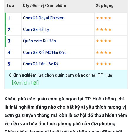
Top
Cty / Đơn vị / Sản phẩm
Xếp hạng
1
Cơm Gà Royal Chicken
2
Cơm Gà Hải Lý
3
Quán cơm Ku Bôn
4
Cơm Gà Xối Mỡ Hải Đức
5
Cơm Gà Tân Lộc Ký
6 Kinh nghiệm lựa chọn quán cơm gà ngon tại TP. Huế
[Xem chi tiết]
Khám phá các quán cơm gà ngon tại TP. Huế không chỉ
là trải nghiệm đáng nhớ cho bất kỳ ai yêu thích hương vị
cơm gà truyền thống mà còn là cơ hội để thấu hiểu thêm
về nền văn hóa ẩm thực phong phú của địa phương.
Chắc chắn, hương vị tuyệt vời và không gian đậm chất