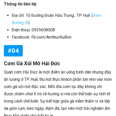
Thông tin liên hệ:
Địa chỉ: 10 Đường Đoàn Hữu Trưng, TP. Huế. (
Xem
đường đi
)
Điện thoại: 0935608508
Facebook: Fb.com/AmthucKuBon
#04
Cơm Gà Xối Mỡ Hải Đức
Quán cơm Hải Đức là một điểm ăn uống bình dân nhưng đầy
ấn tượng ở TP Huế, thu hút thực khách phần lớn nhờ vào món
cơm gà xối mỡ đặc sắc. Mỗi đĩa cơm tại đây không chỉ
được chăm chút tỉ mỉ về hương vị mà còn thể hiện sự tinh tế
trong cách chế biến. Sự kết hợp giữa gà mềm thấm vị và lớp
da giòn rụm, béo ngậy, đậm đà, tạo nên một trải nghiệm ẩm
thực khó quên cho bất kỳ ai.