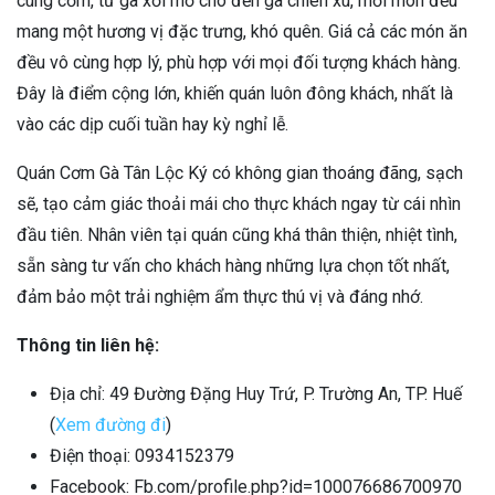
cùng cơm, từ gà xối mỡ cho đến gà chiên xù, mỗi món đều
mang một hương vị đặc trưng, khó quên. Giá cả các món ăn
đều vô cùng hợp lý, phù hợp với mọi đối tượng khách hàng.
Đây là điểm cộng lớn, khiến quán luôn đông khách, nhất là
vào các dịp cuối tuần hay kỳ nghỉ lễ.
Quán Cơm Gà Tân Lộc Ký có không gian thoáng đãng, sạch
sẽ, tạo cảm giác thoải mái cho thực khách ngay từ cái nhìn
đầu tiên. Nhân viên tại quán cũng khá thân thiện, nhiệt tình,
sẵn sàng tư vấn cho khách hàng những lựa chọn tốt nhất,
đảm bảo một trải nghiệm ẩm thực thú vị và đáng nhớ.
Thông tin liên hệ:
Địa chỉ: 49 Đường Đặng Huy Trứ, P. Trường An, TP. Huế
(
Xem đường đi
)
Điện thoại: 0934152379
Facebook: Fb.com/profile.php?id=100076686700970