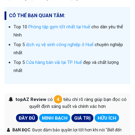
CÓ THỂ BẠN QUAN TÂM:
Top 10
Phòng tập gym tốt nhất tại Huế
cho dân yêu thể
hình
Top 5
dịch vụ vệ sinh công nghiệp ở Huế
chuyên nghiệp
nhất
Top 5
Cửa hàng bán vải tại TP. Huế
đẹp và chất lượng
nhất
topAZ Review
có
4
tiêu chí rõ ràng giúp bạn đọc có
quyết định sáng suốt và chính xác hơn
ĐẦY ĐỦ
MINH BẠCH
GIÁ TRỊ
HỮU ÍCH
BẠN ĐỌC
: Được đảm bảo quyền lợi tốt hơn khi nói "
Biết đến