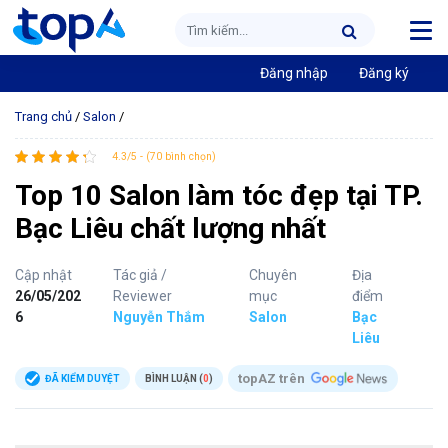
Đăng nhập
Đăng ký
Trang chủ
/
Salon
/
4.3/5 - (70 bình chọn)
Top 10 Salon làm tóc đẹp tại TP.
Bạc Liêu chất lượng nhất
Cập nhật
Tác giả /
Chuyên
Địa
26/05/202
Reviewer
mục
điểm
6
Nguyễn Thắm
Salon
Bạc
Liêu
topAZ trên
ĐÃ KIỂM DUYỆT
BÌNH LUẬN (
0
)