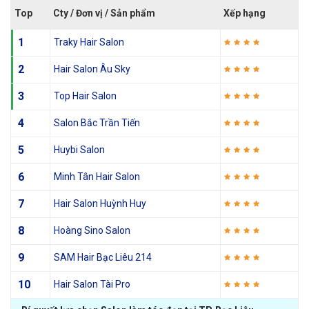
Top
Cty / Đơn vị / Sản phẩm
Xếp hạng
1
Traky Hair Salon
2
Hair Salon Âu Sky
3
Top Hair Salon
4
Salon Bắc Trần Tiến
5
Huybi Salon
6
Minh Tân Hair Salon
7
Hair Salon Huỳnh Huy
8
Hoàng Sino Salon
9
SAM Hair Bạc Liêu 214
10
Hair Salon Tài Pro