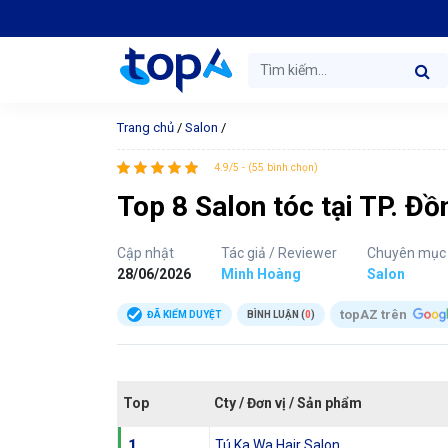
Trang chủ
/
Salon
/
4.9/5 - (55 bình chọn)
Top 8 Salon tóc tại TP. Đ
Cập nhật
Tác giả / Reviewer
Chuyên mục
28/06/2026
Minh Hoàng
Salon
topAZ trên
ĐÃ KIỂM DUYỆT
BÌNH LUẬN (
0
)
Top
Cty / Đơn vị / Sản phẩm
1
Tú Ka Wa Hair Salon