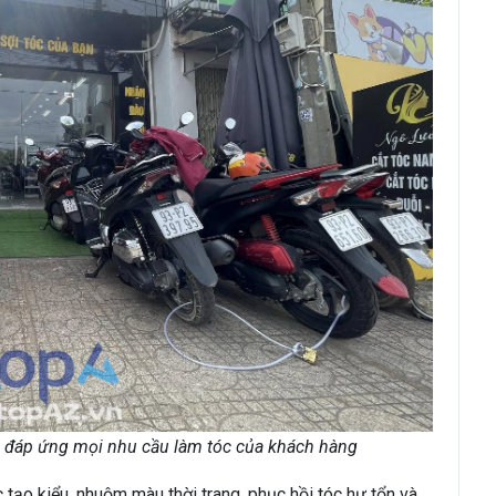
g đáp ứng mọi nhu cầu làm tóc của khách hàng
 tạo kiểu, nhuộm màu thời trang, phục hồi tóc hư tổn và