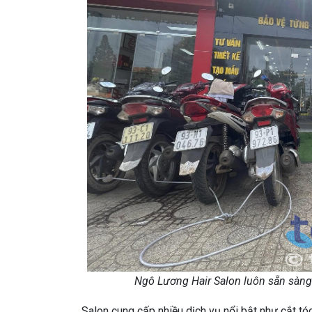
Ngô Lương Hair Salon luôn sẵn sàn
Salon cung cấp nhiều dịch vụ nổi bật như cắt tóc