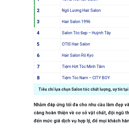
2
Ngô Lương Hair Salon
3
Hair Salon 1996
4
Salon Tóc Đẹp – Huỳnh Tây
5
OTIS Hair Salon
6
Hair Salon Rô Kyo
7
Tiệm Hớt Tóc Minh Tâm
8
Tiệm Tóc Nam – CITY BOY
Tiêu chí lựa chọn Salon tóc chất lượng, uy tín tạ
Nhằm đáp ứng tối đa cho nhu cầu làm đẹp và
càng hoàn thiện về cơ sở vật chất, đội ngũ 
đến mức giá dịch vụ hợp lý, để mọi khách hàn