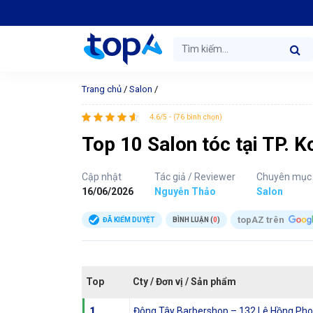
Trang chủ
/
Salon
/
4.6/5 - (76 bình chọn)
Top 10 Salon tóc tại TP. 
Cập nhật
Tác giả / Reviewer
Chuyên mục
16/06/2026
Nguyễn Thảo
Salon
topAZ trên
ĐÃ KIỂM DUYỆT
BÌNH LUẬN (
0
)
Top
Cty / Đơn vị / Sản phẩm
1
Đông Tây Barbershop – 132 Lê Hồng Ph