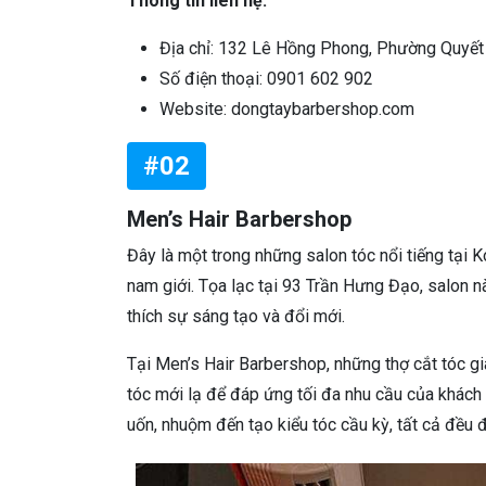
Thông tin liên hệ:
Địa chỉ: 132 Lê Hồng Phong, Phường Quyế
Số điện thoại: 0901 602 902
Website: dongtaybarbershop.com
#02
Men’s Hair Barbershop
Đây là một trong những salon tóc nổi tiếng tại
nam giới. Tọa lạc tại 93 Trần Hưng Đạo, salon n
thích sự sáng tạo và đổi mới.
Tại Men’s Hair Barbershop, những thợ cắt tóc g
tóc mới lạ để đáp ứng tối đa nhu cầu của khách h
uốn, nhuộm đến tạo kiểu tóc cầu kỳ, tất cả đều đ