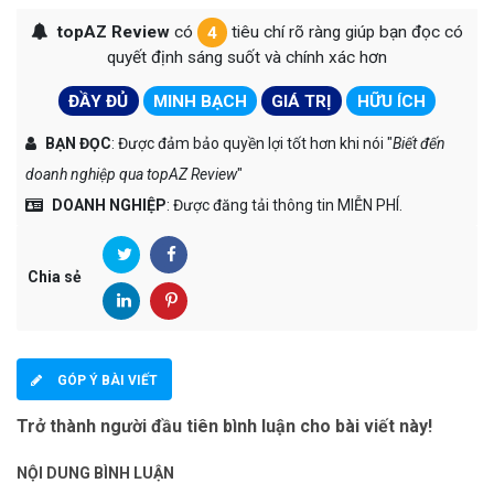
topAZ Review
có
4
tiêu chí rõ ràng giúp bạn đọc có
quyết định sáng suốt và chính xác hơn
ĐẦY ĐỦ
MINH BẠCH
GIÁ TRỊ
HỮU ÍCH
BẠN ĐỌC
: Được đảm bảo quyền lợi tốt hơn khi nói "
Biết đến
doanh nghiệp qua topAZ Review
"
DOANH NGHIỆP
: Được đăng tải thông tin MIỄN PHÍ.
Chia sẻ
GÓP Ý BÀI VIẾT
Trở thành người đầu tiên bình luận cho bài viết này!
NỘI DUNG BÌNH LUẬN