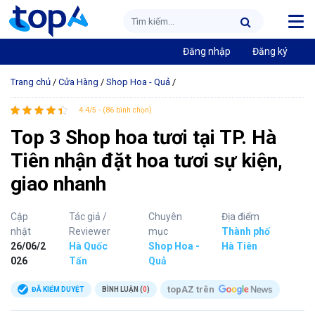
Đăng nhập
Đăng ký
Trang chủ
/
Cửa Hàng
/
Shop Hoa - Quả
/
4.4/5 - (86 bình chọn)
Top 3 Shop hoa tươi tại TP. Hà
Tiên nhận đặt hoa tươi sự kiện,
giao nhanh
Cập
Tác giả /
Chuyên
Địa điểm
nhật
Reviewer
mục
Thành phố
26/06/2
Hà Quốc
Shop Hoa -
Hà Tiên
026
Tấn
Quả
topAZ trên
ĐÃ KIỂM DUYỆT
BÌNH LUẬN (
0
)