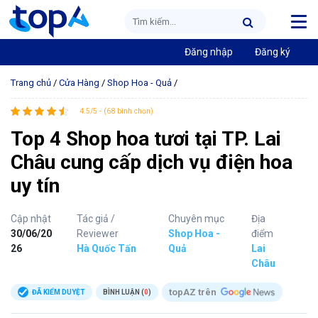
Đăng nhập
Đăng ký
Trang chủ
/
Cửa Hàng
/
Shop Hoa - Quả
/
4.5/5 - (68 bình chọn)
Top 4 Shop hoa tươi tại TP. Lai
Châu cung cấp dịch vụ điện hoa
uy tín
Cập nhật
Tác giả /
Chuyên mục
Địa
30/06/20
Reviewer
Shop Hoa -
điểm
26
Hà Quốc Tấn
Quả
Lai
Châu
topAZ trên
ĐÃ KIỂM DUYỆT
BÌNH LUẬN (
0
)