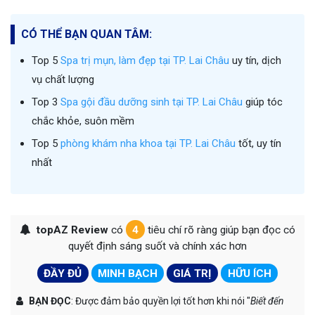
CÓ THỂ BẠN QUAN TÂM:
Top 5
Spa trị mụn, làm đẹp tại TP. Lai Châu
uy tín, dịch
vụ chất lượng
Top 3
Spa gội đầu dưỡng sinh tại TP. Lai Châu
giúp tóc
chắc khỏe, suôn mềm
Top 5
phòng khám nha khoa tại TP. Lai Châu
tốt, uy tín
nhất
topAZ Review
có
4
tiêu chí rõ ràng giúp bạn đọc có
quyết định sáng suốt và chính xác hơn
ĐẦY ĐỦ
MINH BẠCH
GIÁ TRỊ
HỮU ÍCH
BẠN ĐỌC
: Được đảm bảo quyền lợi tốt hơn khi nói "
Biết đến