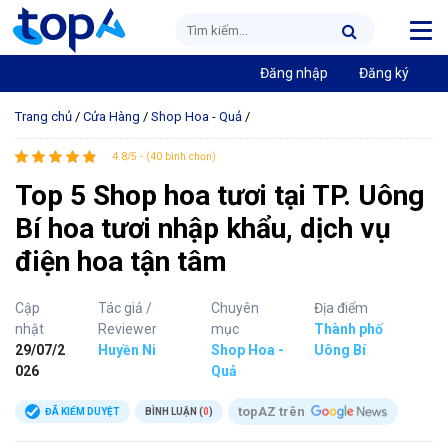
Đăng nhập
Đăng ký
Trang chủ
/
Cửa Hàng
/
Shop Hoa - Quả
/
4.8/5 - (40 bình chọn)
Top 5 Shop hoa tươi tại TP. Uông
Bí hoa tươi nhập khẩu, dịch vụ
điện hoa tận tâm
Cập
Tác giả /
Chuyên
Địa điểm
nhật
Reviewer
mục
Thành phố
29/07/2
Huyền Ni
Shop Hoa -
Uông Bí
026
Quả
topAZ trên
ĐÃ KIỂM DUYỆT
BÌNH LUẬN (
0
)