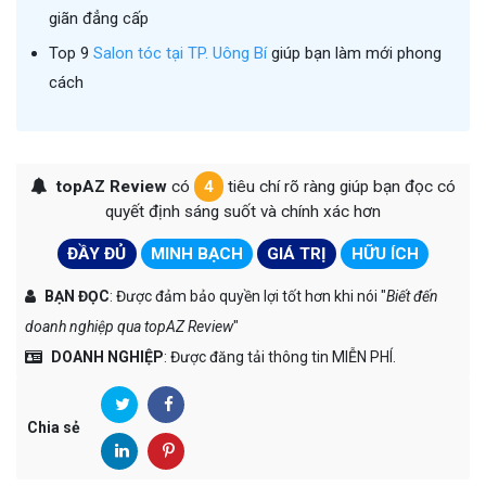
giãn đẳng cấp
Top 9
Salon tóc tại TP. Uông Bí
giúp bạn làm mới phong
cách
topAZ Review
có
4
tiêu chí rõ ràng giúp bạn đọc có
quyết định sáng suốt và chính xác hơn
ĐẦY ĐỦ
MINH BẠCH
GIÁ TRỊ
HỮU ÍCH
BẠN ĐỌC
: Được đảm bảo quyền lợi tốt hơn khi nói "
Biết đến
doanh nghiệp qua topAZ Review
"
DOANH NGHIỆP
: Được đăng tải thông tin MIỄN PHÍ.
Chia sẻ