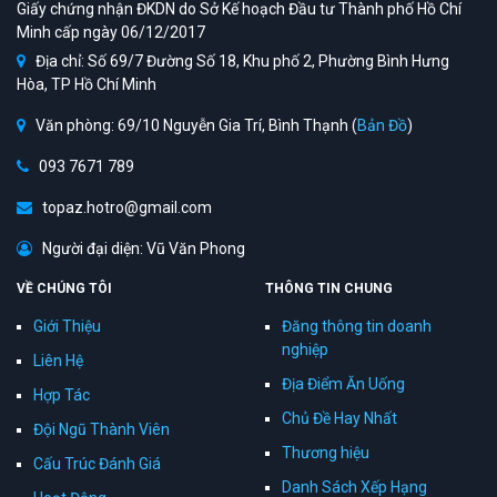
Giấy chứng nhận ĐKDN do Sở Kế hoạch Đầu tư Thành phố Hồ Chí
Minh cấp ngày 06/12/2017
Địa chỉ: Số 69/7 Đường Số 18, Khu phố 2, Phường Bình Hưng
Hòa, TP Hồ Chí Minh
Văn phòng: 69/10 Nguyễn Gia Trí, Bình Thạnh (
Bản Đồ
)
093 7671 789
topaz.hotro@gmail.com
Người đại diện: Vũ Văn Phong
VỀ CHÚNG TÔI
THÔNG TIN CHUNG
Giới Thiệu
Đăng thông tin doanh
nghiệp
Liên Hệ
Địa Điểm Ăn Uống
Hợp Tác
Chủ Đề Hay Nhất
Đội Ngũ Thành Viên
Thương hiệu
Cấu Trúc Đánh Giá
Danh Sách Xếp Hạng