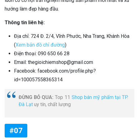
luôn có cơ hội trải nghiệm những sản phẩm mới nhất và xu
hướng làm đẹp hàng đầu.
Thông tin liên hệ:
Địa chỉ: 724 Đ. 2/4, Vĩnh Phước, Nha Trang, Khánh Hòa
(
Xem bản đồ chỉ đường
)
Điện thoại: 090 650 66 28
Email: thegioichiemshop@gmail.com
Facebook: facebook.com/profile.php?
id=100057558365314
ĐỪNG BỎ QUA:
Top 11
Shop bán mỹ phẩm tại TP.
Đà Lạt
uy tín, chất lượng
#07