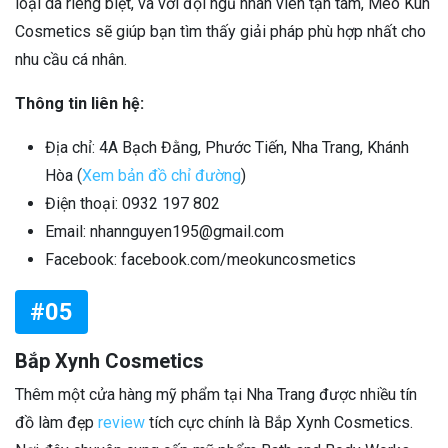
loại da riêng biệt, và với đội ngũ nhân viên tận tâm, Mèo Kun
Cosmetics sẽ giúp bạn tìm thấy giải pháp phù hợp nhất cho
nhu cầu cá nhân.
Thông tin liên hệ:
Địa chỉ: 4A Bạch Đằng, Phước Tiến, Nha Trang, Khánh
Hòa (
Xem bản đồ chỉ đường
)
Điện thoại: 0932 197 802
Email: nhannguyen195@gmail.com
Facebook: facebook.com/meokuncosmetics
#05
Bắp Xynh Cosmetics
Thêm một cửa hàng mỹ phẩm tại Nha Trang được nhiều tín
đồ làm đẹp
review
tích cực chính là Bắp Xynh Cosmetics.