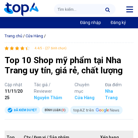
Đăng nhập
Đăng ký
Trang chủ
/
Cửa Hàng
/
4.4/5 - (27 bình chọn)
Top 10 Shop mỹ phẩm tại Nha
Trang uy tín, giá rẻ, chất lượng
Cập nhật
Tác giả /
Chuyên
Địa điểm
11/11/20
Reviewer
mục
Nha
25
Nguyễn Thắm
Cửa Hàng
Trang
topAZ trên
ĐÃ KIỂM DUYỆT
BÌNH LUẬN (
0
)
Top
Cty / Đơn vị / Sản phẩm
Xếp hạng