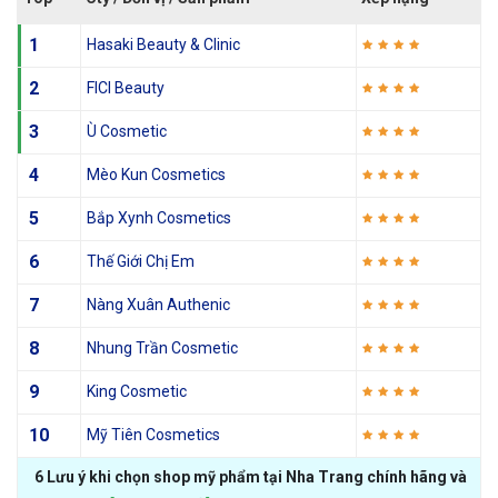
1
Hasaki Beauty & Clinic
2
FICI Beauty
3
Ù Cosmetic
4
Mèo Kun Cosmetics
5
Bắp Xynh Cosmetics
6
Thế Giới Chị Em
7
Nàng Xuân Authenic
8
Nhung Trần Cosmetic
9
King Cosmetic
10
Mỹ Tiên Cosmetics
6 Lưu ý khi chọn shop mỹ phẩm tại Nha Trang chính hãng và