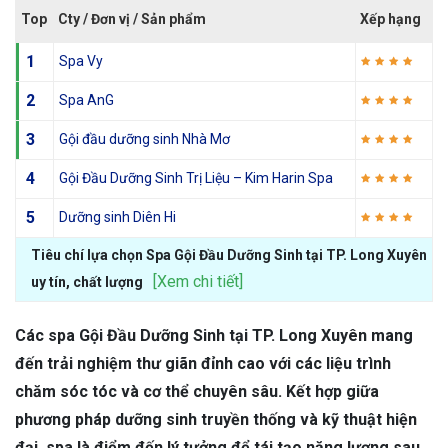
Top
Cty / Đơn vị / Sản phẩm
Xếp hạng
1
Spa Vy
2
Spa AnG
3
Gội đầu dưỡng sinh Nhà Mơ
4
Gội Đầu Dưỡng Sinh Trị Liệu – Kim Harin Spa
5
Dưỡng sinh Diên Hi
Tiêu chí lựa chọn Spa Gội Đầu Dưỡng Sinh tại TP. Long Xuyên
[Xem chi tiết]
uy tín, chất lượng
Các spa Gội Đầu Dưỡng Sinh tại TP. Long Xuyên mang
đến trải nghiệm thư giãn đỉnh cao với các liệu trình
chăm sóc tóc và cơ thể chuyên sâu. Kết hợp giữa
phương pháp dưỡng sinh truyền thống và kỹ thuật hiện
đại, spa là điểm đến lý tưởng để tái tạo năng lượng sau