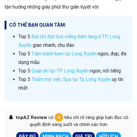
tận hưởng những giây phút thư giãn tuyệt vời.
CÓ THỂ BẠN QUAN TÂM:
Top 5
Địa chỉ đặt hoa viếng đám tang ở TP. Long
Xuyên
giao nhanh, chu đáo
Top 5
Tiệm bánh kem tại Long Xuyên
ngon, đẹp, đa
dạng mẫu
Top 5
Quán ăn tại TP Long Xuyên
ngon, nổi tiếng
Top 5
Thẩm mỹ viện, Spa tại Tp Long Xuyên
uy tín
nhất
topAZ Review
có
4
tiêu chí rõ ràng giúp bạn đọc có
quyết định sáng suốt và chính xác hơn
ĐẦY ĐỦ
MINH BẠCH
GIÁ TRỊ
HỮU ÍCH