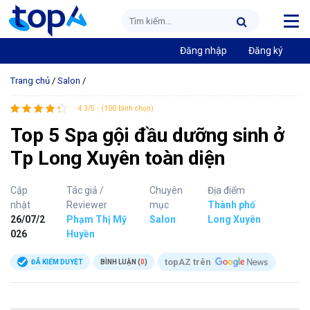
Đăng nhập
Đăng ký
Trang chủ
/
Salon
/
4.3/5 - (100 bình chọn)
Top 5 Spa gội đầu dưỡng sinh ở
Tp Long Xuyên toàn diện
Cập
Tác giả /
Chuyên
Địa điểm
nhật
Reviewer
mục
Thành phố
26/07/2
Phạm Thị Mỹ
Salon
Long Xuyên
026
Huyền
topAZ trên
ĐÃ KIỂM DUYỆT
BÌNH LUẬN (
0
)