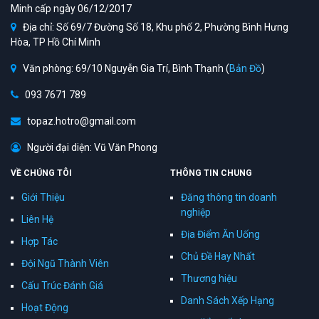
Minh cấp ngày 06/12/2017
Địa chỉ: Số 69/7 Đường Số 18, Khu phố 2, Phường Bình Hưng
Hòa, TP Hồ Chí Minh
Văn phòng: 69/10 Nguyễn Gia Trí, Bình Thạnh (
Bản Đồ
)
093 7671 789
topaz.hotro@gmail.com
Người đại diện: Vũ Văn Phong
VỀ CHÚNG TÔI
THÔNG TIN CHUNG
Giới Thiệu
Đăng thông tin doanh
nghiệp
Liên Hệ
Địa Điểm Ăn Uống
Hợp Tác
Chủ Đề Hay Nhất
Đội Ngũ Thành Viên
Thương hiệu
Cấu Trúc Đánh Giá
Danh Sách Xếp Hạng
Hoạt Động