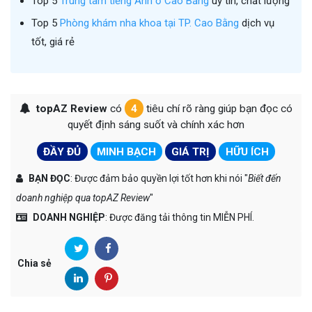
Top 5
Trung tâm tiếng Anh ở Cao Bằng
uy tín, chất lượng
Top 5
Phòng khám nha khoa tại TP. Cao Bằng
dịch vụ
tốt, giá rẻ
topAZ Review
có
4
tiêu chí rõ ràng giúp bạn đọc có
quyết định sáng suốt và chính xác hơn
ĐẦY ĐỦ
MINH BẠCH
GIÁ TRỊ
HỮU ÍCH
BẠN ĐỌC
: Được đảm bảo quyền lợi tốt hơn khi nói "
Biết đến
doanh nghiệp qua topAZ Review
"
DOANH NGHIỆP
: Được đăng tải thông tin MIỄN PHÍ.
Chia sẻ