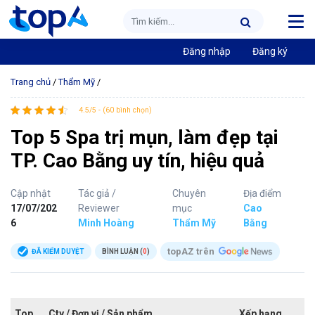
Đăng nhập
Đăng ký
Trang chủ
/
Thẩm Mỹ
/
4.5/5 - (60 bình chọn)
Top 5 Spa trị mụn, làm đẹp tại
TP. Cao Bằng uy tín, hiệu quả
Cập nhật
Tác giả /
Chuyên
Địa điểm
17/07/202
Reviewer
mục
Cao
6
Minh Hoàng
Thẩm Mỹ
Bằng
topAZ trên
ĐÃ KIỂM DUYỆT
BÌNH LUẬN (
0
)
Top
Cty / Đơn vị / Sản phẩm
Xếp hạng